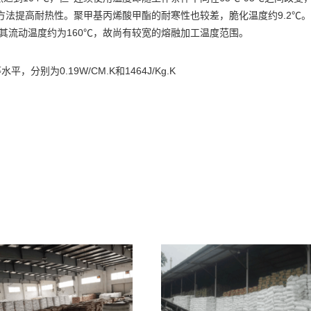
9.2℃
方法提高耐热性。聚甲基丙烯酸甲酯的耐寒性也较差，脆化温度约
。
160℃
其流动温度约为
，故尚有较宽的熔融加工温度范围。
0.19W/CM.K
1464J/Kg.K
等水平，分别为
和