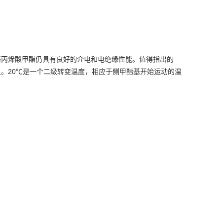
基丙烯酸甲酯仍具有良好的介电和电绝缘性能。值得指出的
20℃
象。
是一个二级转变温度，相应于侧甲酯基开始运动的温