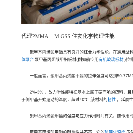
代理PMMA M GSS 住友化学物理性能
聚甲基丙烯酸甲酯具有良好的综合力学性能，在通用塑
(
)
体聚合
聚甲基丙烯酸甲酯板材
例如航空用
有机玻璃板材
拉
50-77M
一般而言，聚甲基丙烯酸甲酯的拉伸强度可达到
2%-3%
，故力学性能特征基本上属于硬而脆的塑料，且
40℃ ,
于侧甲基开始运动的温度，超过
该材料的
韧性
，延展
聚甲基丙烯酸甲酯的强度与应力作用时间有关，随作用
聚甲基丙烯酸甲酯的耐热性并不高，它的
玻璃化温度
虽