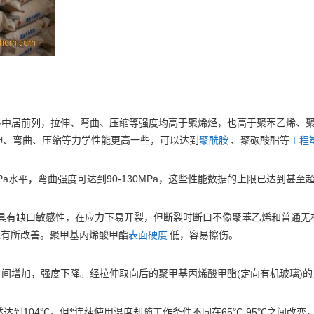
料中居前列，拉伸、弯曲、压缩等强度均高于聚烯烃，也高于聚苯乙烯、
伸、弯曲、压缩等力学性能更高一些，可以达到
聚酰胺
、聚碳酸酯等
工程
Pa
90-130MPa
水平，弯曲强度可达到
，这些性能数据的上限已达到甚至
具有缺口敏感性，在应力下易开裂，但断裂时断口不像聚苯乙烯和普通无
性有所改善。聚甲基丙烯酸甲酯
表面硬度
低，容易擦伤。
(
)
时间增加，强度下降。经拉伸取向后的聚甲基丙烯酸甲酯
定向有机玻璃
的
104℃
65℃-95℃
然达到
，但*连续使用温度却随工作条件不同在
之间改变