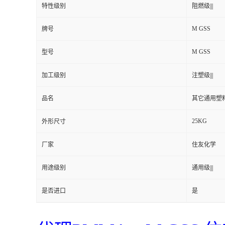
特性级别
阻燃级|||
M GSS
牌号
M GSS
型号
加工级别
注塑级|||
品名
其它通用塑
25KG
外形尺寸
厂家
住友化学
用途级别
通用级|||
是否进口
是