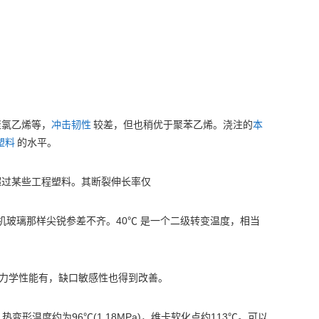
聚氯乙烯等，
冲击韧性
较差，但也稍优于聚苯乙烯。浇注的
本
塑料
的水平。
超过某些工程塑料。其断裂伸长率仅
40℃
机玻璃那样尖锐参差不齐。
是一个二级转变温度，相当
力学性能有，缺口敏感性也得到改善。
96℃(1.18MPa)
113℃
，热变形温度约为
，维卡软化点约
。可以