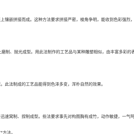
板上镶嵌拼接而成。这种方法要求拼接严密，棱角争明，能收到色彩强烈
上磨制、抛光成型。用此法制作的工艺品与某种雕塑相似，由丰富多彩的
型。此法制成的工艺品能得到色泽多变，浑朴自然的效果。
手迅速窝制、捏制成型。些法要求事先对构图胸有成竹，动作敏捷，一气
*方法。