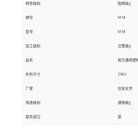
特性级别
阻燃级|||
M M
牌号
M M
型号
加工级别
注塑级|||
品名
其它通用塑
25KG
外形尺寸
厂家
住友化学
用途级别
通用级|||
是否进口
是