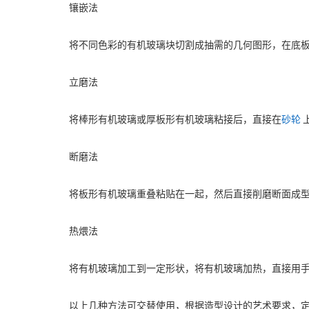
镶嵌法
将不同色彩的有机玻璃块切割成抽需的几何图形，在底
立磨法
将棒形有机玻璃或厚板形有机玻璃粘接后，直接在
砂轮
断磨法
将板形有机玻璃重叠粘贴在一起，然后直接削磨断面成
热煨法
将有机玻璃加工到一定形状，将有机玻璃加热，直接用
以上几种方法可交替使用，根据造型设计的艺术要求，定