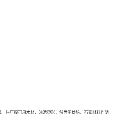
果。热压模可用木材、油泥塑形，然后用铸铅、石膏材料作阴