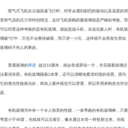
喷气式飞机在云端高速飞行时，经常会遇到剧烈的振动以及温度的突
变和气流的压力等特别情况，这对飞机座舱的窗玻璃就是严峻的考验。而
可以经受这种考验的是有机玻璃。假如是战斗机，在追击敌人时，有机玻
璃被*打中，它也不会整块破裂，而只穿一小孔，这样就不会再发生类似
玻璃碎片伤人的事故。
15
普通玻璃的
厚度
超过
厘米，就会变成翠绿一片，并且隔着玻璃没
1
法看清东西。有机玻璃隔着
米厚，还可以清晰地看清对面的东西。因为
它的透光性能相当好，再加上紫外线也可以穿透，所以常用来制造光学仪
器。
有机玻璃另外有一个令人惊异的性能，一条弯曲的有机玻璃棒，只要
48
弯度小于
度，光线就可以沿着它，像水通过水管一样投射过来。光线