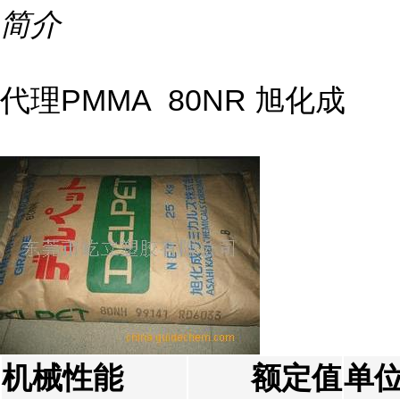
简介
代理PMMA 80NR 旭化成
机械性能
额定值
单