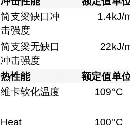
冲击性能
额定值
单
简支梁缺口冲
1.4
kJ/
击强度
简支梁无缺口
22
kJ/
冲击强度
热性能
额定值
单
维卡软化温度
109
°C
Heat
100
°C