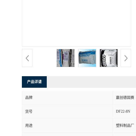
产品详请
品牌
赢创德固赛
DF22-8N
货号
用途
塑料制品厂