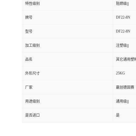
特性级别
阻燃级|||
DF22-8N
牌号
DF22-8N
型号
加工级别
注塑级|||
品名
其它通用塑
25KG
外形尺寸
厂家
赢创德固赛
用途级别
通用级|||
是否进口
是