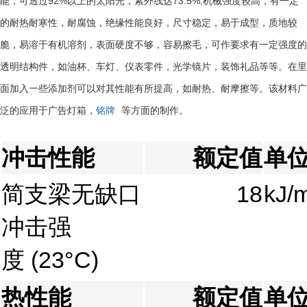
92%
73.5%;
能，可透过
以上的太阳光，紫外线达
机械强度较高，有一定
的耐热耐寒性，耐腐蚀，绝缘性能良好，尺寸稳定，易于成型，质地较
脆，易溶于有机溶剂，表面硬度不够，容易擦毛，可作要求有一定强度的
透明结构件，如油杯、车灯、仪表零件，光学镜片，装饰礼品等等。在里
面加入一些添加剂可以对其性能有所提高，如耐热、耐摩擦等。该材料广
泛的应用于广告灯箱，
铭牌
等方面的制作。
冲击性能
额定值
单
简支梁无缺口
18
kJ/
冲击强
度
(23°C)
热性能
额定值
单