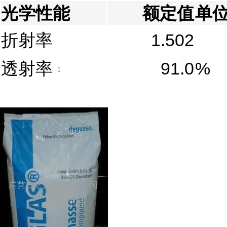
光学性能
额定值
单
折射率
1.502
透射率
91.0
%
1