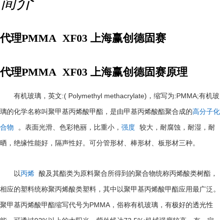
简介
代理PMMA XF03 上海赢创德固赛
代理PMMA XF03 上海赢创德固赛原理
:( Polymethyl methacrylate)
:PMMA;
有机玻璃，英文
，缩写为
有机玻
璃的化学名称叫聚甲基丙烯酸甲酯，是由甲基丙烯酸酯聚合成的
高分子化
合物
。表面光滑、色彩艳丽，比重小，
强度
较大，耐腐蚀，耐湿，耐
晒，绝缘性能好，隔声性好。可分管形材、棒形材、板形材三种。
以
丙烯
酸及其酯类为原料聚合所得到的聚合物统称丙烯酸类树酯，
相应的塑料统称聚丙烯酸类塑料，其中以聚甲基丙烯酸甲酯应用最广泛。
PMMA
聚甲基丙烯酸甲酯缩写代号为
，俗称有机玻璃，有极好的透光性