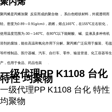
聚丙烯
聚丙烯是丙烯
加聚
反应而成的
聚合物
。系白色蜡状材料，外观透明而
0.89
0.91g/cm
165℃
155℃
轻。密度为
～
，易燃，熔点
，在
左右软化，
3
-30
140℃
80℃
使用温度范围为
～
。在
以下能耐酸、碱、盐液及多种有机
溶剂的腐蚀，能在高温和氧化作用下分解。聚丙烯广泛应用于服装、毛毯
等纤维制品、医疗器械、汽车、自行车、零件、输送管道、化工容器等生
产，也用于食品、药品包装
.
一级代理PP K1108 台化
特性 均聚物
一级代理PP K1108 台化 特性
均聚物