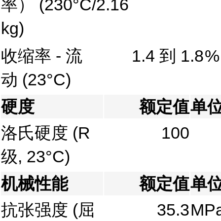
率）
(230°C/2.16
kg)
收缩率 - 流
1.4 到 1.8
%
动
(23°C)
硬度
额定值
单
洛氏硬度
(R
100
级, 23°C)
机械性能
额定值
单
抗张强度
(屈
35.3
MP