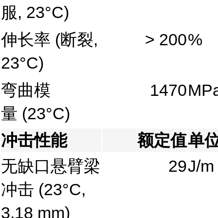
服, 23°C)
伸长率
(断裂,
> 200
%
23°C)
弯曲模
1470
MP
量
(23°C)
冲击性能
额定值
单
无缺口悬臂梁
29
J/m
冲击
(23°C,
3.18 mm)