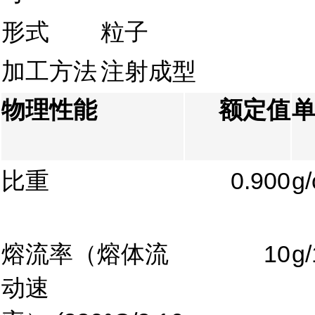
形式
粒子
加工方法
注射成型
物理性能
额定值
比重
0.900
g
熔流率（熔体流
10
g/
动速