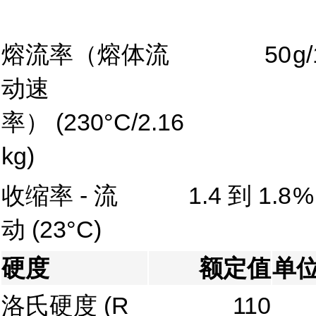
熔流率（熔体流
50
g/
动速
率）
(230°C/2.16
kg)
收缩率 - 流
1.4 到 1.8
%
动
(23°C)
硬度
额定值
单
洛氏硬度
(R
110