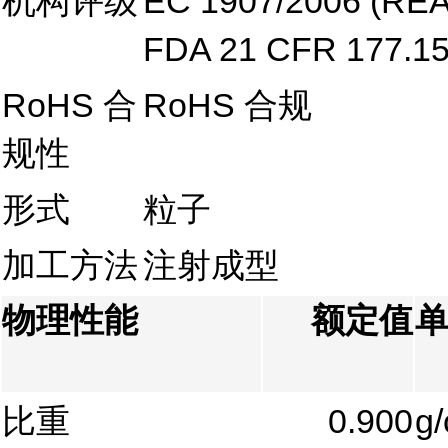
机构评级
EC 1907/2006 (RE
FDA 21 CFR 177.1
RoHS 合
RoHS 合规
规性
形式
粒子
加工方法
注射成型
物理性能
额定值
比重
0.900
g