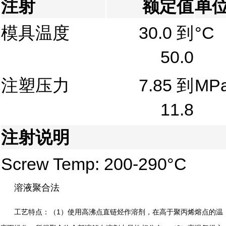
注射
额定值
单
模具温度
30.0 到
°C
50.0
注塑压力
7.85 到
MP
11.8
注射说明
Screw Temp: 200-290°C
溶液聚合法
1
工艺特点：（
）使用高沸点直链烃作溶剂，在高于聚丙烯熔点的温