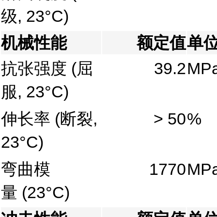
级, 23°C)
机械性能
额定值
单
抗张强度
(屈
39.2
MP
服, 23°C)
伸长率
(断裂,
> 50
%
23°C)
弯曲模
1770
MP
量
(23°C)