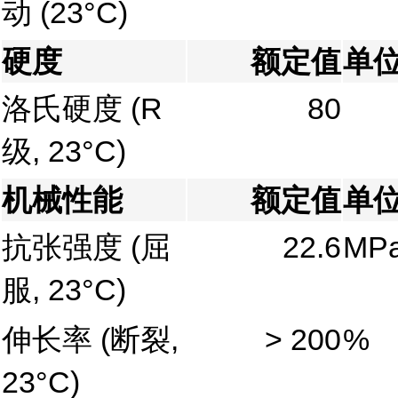
动
(23°C)
硬度
额定值
单
洛氏硬度
(R
80
级, 23°C)
机械性能
额定值
单
抗张强度
(屈
22.6
MP
服, 23°C)
伸长率
(断裂,
> 200
%
23°C)