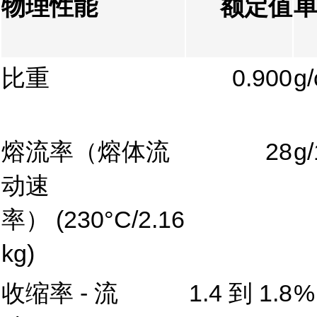
物理性能
额定值
比重
0.900
g
熔流率（熔体流
28
g/
动速
率）
(230°C/2.16
kg)
收缩率 - 流
1.4 到 1.8
%