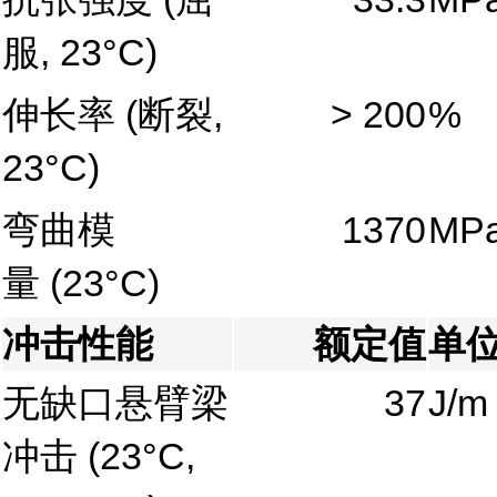
服, 23°C)
伸长率
(断裂,
> 200
%
23°C)
弯曲模
1370
MP
量
(23°C)
冲击性能
额定值
单
无缺口悬臂梁
37
J/m
冲击
(23°C,