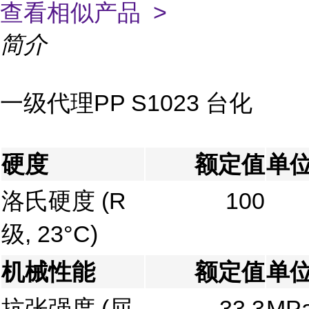
查看相似产品 >
简介
一级代理PP S1023 台化
硬度
额定值
单
洛氏硬度
(R
100
级, 23°C)
机械性能
额定值
单
抗张强度
(屈
33.3
MP