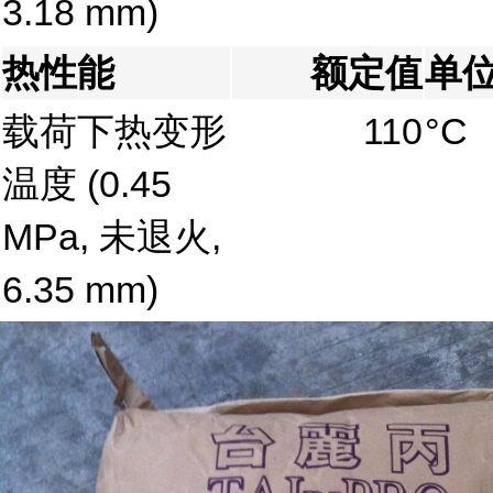
3.18 mm)
热性能
额定值
单
载荷下热变形
110
°C
温度
(0.45
MPa, 未退火,
6.35 mm)