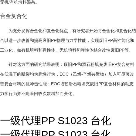
/
无机
有机填料混杂。
合金复合化
为充分发挥合金化和复合化优点，有研究者开始将合金化和复合化结
PP
PP
合以进一步改善和提高废旧
物理与力学性能，实现废旧
高性能化和
PP
工业化，如有机填料和弹性体、无机填料和弹性体结合改性废旧
等。
PP
PP
针对这方面的研究结果表明：废旧
和滑石粉填充废旧
复合材料
EOC
-
在低温下的断裂均为脆性行为，
（乙烯
辛烯共聚物）加入可显著改
EOC
PP
善复合材料的抗冲击性能；
增韧滑石粉填充废旧
复合材料的动态
力学行为并不随着回收次数增加而变化。
一级代理PP S1023 台化
一级代理PP S1023 台化