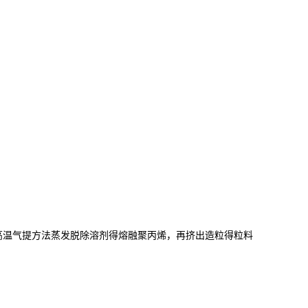
高温气提方法蒸发脱除溶剂得熔融聚丙烯，再挤出造粒得粒料