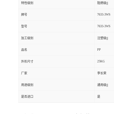
特性级别
阻燃级|||
7633-3WS
牌号
7633-3WS
型号
加工级别
注塑级|||
PP
品名
25KG
外形尺寸
厂家
李长荣
用途级别
通用级|||
是否进口
是