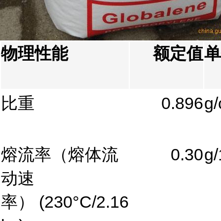
物理性能
额定值
单
比重
0.896
g
熔流率（熔体流
0.30
g/
动速
率）
(230°C/2.16