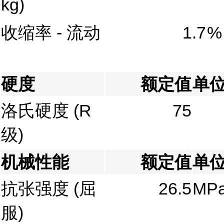
kg)
收缩率 - 流动
1.7
%
硬度
额定值
单
洛氏硬度
(R
75
级)
机械性能
额定值
单
抗张强度
(屈
26.5
MP
服)