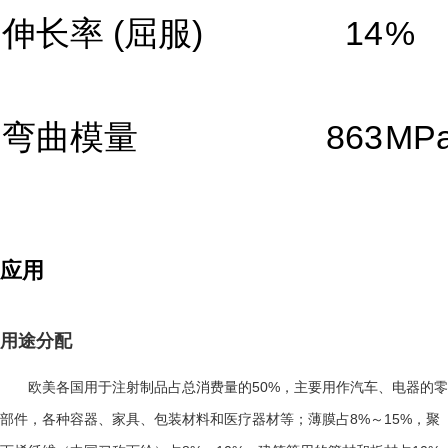
伸长率
(屈服)
14
%
弯曲模量
863
MP
应用
用途分配
50%
欧美各国用于注射制品占总消费量的
，主要用作汽车、电器的零
8%
15%
部件，各种容器、家具、包装材料和医疗器材等；薄膜占
～
，聚