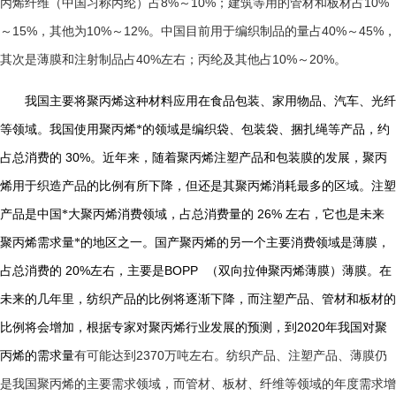
8%
10%
10%
丙烯纤维（中国习称丙纶）占
～
；建筑等用的管材和板材占
15%
10%
12%
40%
45%
～
，其他为
～
。中国目前用于编织制品的量占
～
，
40%
10%
20%
其次是薄膜和注射制品占
左右；丙纶及其他占
～
。
我国主要将聚丙烯这种材料应用在食品包装、家用物品、汽车、光纤
等领域。我国使用聚丙烯*的领域是编织袋、包装袋、捆扎绳等产品，约
30%
占总消费的
。近年来，随着聚丙烯注塑产品和包装膜的发展，聚丙
烯用于织造产品的比例有所下降，但还是其聚丙烯消耗最多的区域。注塑
26%
产品是中国*大聚丙烯消费领域，占总消费量的
左右，它也是未来
聚丙烯需求量*的地区之一。国产聚丙烯的另一个主要消费领域是薄膜，
20%
BOPP
占总消费的
左右，主要是
（双向拉伸聚丙烯薄膜）薄膜。在
未来的几年里，纺织产品的比例将逐渐下降，而注塑产品、管材和板材的
2020
比例将会增加，根据专家对聚丙烯行业发展的预测，到
年我国对聚
2370
丙烯的需求量
有可能达到
万吨左右。纺织产品、注塑产品、薄膜仍
是我国聚丙烯的主要需求领域，而管材、板材、纤维等领域的年度需求增