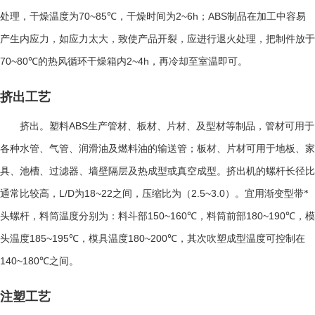
70~85℃
2~6h
ABS
处理，干燥温度为
，干燥时间为
；
制品在加工中容易
产生内应力，如应力太大，致使产品开裂，应进行退火处理，把制件放于
70~80℃
2~4h
的热风循环干燥箱内
，再冷却至室温即可。
挤出工艺
ABS
挤出。塑料
生产管材、板材、片材、及型材等制品，管材可用于
各种水管、气管、润滑油及燃料油的输送管；板材、片材可用于地板、家
具、池槽、过滤器、墙壁隔层及热成型或真空成型。挤出机的螺杆长径比
L/D
18~22
2.5~3.0
通常比较高，
为
之间，压缩比为（
）。宜用渐变型带*
150~160℃
180~190℃
头螺杆，料筒温度分别为：料斗部
，料筒前部
，模
185~195℃
180~200℃
头温度
，模具温度
，其次吹塑成型温度可控制在
140~180℃
之间。
注塑工艺