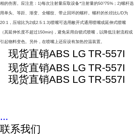
1)
50
75%
2)
相的伤害。应注意：
每次注射量应取设备*注射量的
?
；
螺杆选
L/D
用单头、等距、渐变、全螺纹、带止回环的螺杆。螺杆的长径比
为
20:1
2
2.5:1.3)
，压缩比为
或
喷嘴可选用敝开式通用喷嘴或延伸式喷嘴
150min)
（其延伸长度不超过
，避免采用自锁式喷嘴，以降低注射流程或
引起物料变色。另外，在喷嘴上还应设有加热控温装置。
现货直销ABS LG TR-557I
现货直销ABS LG TR-557I
现货直销ABS LG TR-557I
...
联系我们