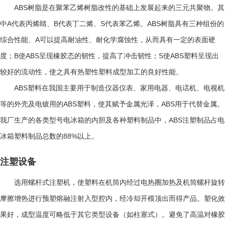
ABS
树脂是在聚苯乙烯树脂改性的基础上发展起来的三元共聚物。其
A
B
S
ABS
中
代表丙烯睛、
代表丁二烯、
代表苯乙烯。
树脂具有三种组份的
A
综合性能、
可以提高耐油性、耐化学腐蚀性，从而具有一定的表面硬
B
ABS
S
ABS
度；
使
呈现橡胶态的韧性，提高了冲击韧性；
使
塑料呈现出
较好的流动性，使之具有热塑性塑料成型加工的良好性能。
ABS
塑料在我国主要用于制造仪器仪表、家用电器、电话机、电视机
ABS
ABS
等的外壳及电镀用的
塑料，使其赋予金属光泽，
用于代替金属。
ABS
我厂生产的各类型号电冰箱的内胆及各种塑料制品中，
注塑制品占电
88%
冰箱塑料制品总数的
以上。
注塑设备
选用螺杆式注塑机，使塑料在机筒内经过电热圈加热及机筒螺杆旋转
摩擦增热进行预塑熔融注射入型腔内，经冷却开模顶出而得产品。塑化效
果好，成型温度可略低于其它类型设备（如柱塞式）。避免了高温对橡胶