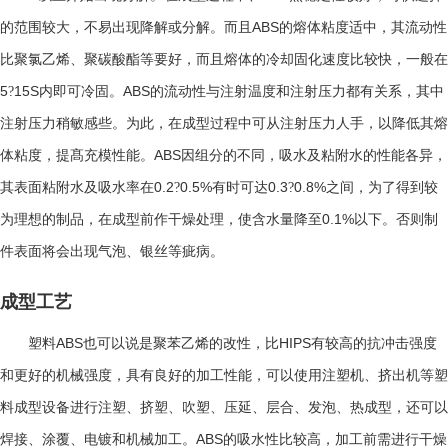
ABS
的范围较大，不易出现降解或分解。而且
的熔体粘度适中，其流动性
比聚氯乙烯、聚碳酸酯等要好，而且熔体的冷却固化速度比较快，一般在
5
15S
ABS
?
内即可冷固。
的流动性与注射温度和注射压力都有关系，其中
注射压力稍敏感些。为此，在成型过程中可从注射压力人手，以降低其熔
ABS
体粘度，提髙充模性能。
因组分的不同，吸水及粘附水的性能各异，
0.2
0.5%
0.3
0.8%
其表面粘附水及吸水率在
?
有时可达
?
之间，为了得到较
0.1%
为理想的制品，在成型前作干燥处理，使含水量降至
以下。否则制
件表面将会出现气泡、银丝等疵病。
成型工艺
ABS
HIPS
塑料
也可以说是聚苯乙烯的改性，比
有较高的抗冲击强度
和更好的机械强度，具有良好的加工性能，可以使用注塑机、挤出机等塑
料成型设备进行注塑、挤塑、吹塑、压延、层合、发泡、热成型，还可以
ABS
焊接、涂覆、电镀和机械加工。
的吸水性比较高，加工前需进行干燥