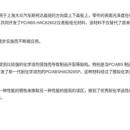
用于上海大众汽车斯柯达晶锐的方向盘上下盖板上，零件的表面光泽度在
PC/ABS HAC8260Z
户共同开发了
仪表板哑光材料，该材料不仅替代了原来
逐步实施而不断被应用。
PC/ABS
受到比较强的化学溶剂侵蚀而导致制品开裂等缺陷。特别是当
制
PC/ABSHAC8265P
开发了新一代耐化学溶剂的
，这种材料经过了模拟化学
一种性能的牺牲来换取另一种性能的提高的误区，做到了优秀耐化学品性
件。