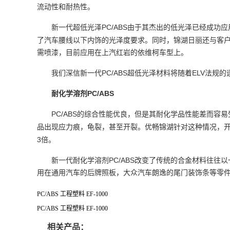
流动性和耐热性。
PC/ABS
新一代超低光泽
由于其杰出的低光泽已经成功应
了汽车腰线以下内饰的光泽度要求。同时，锦湖日丽还与客
需喷漆，目前应用在上汽红岩的依维柯车型上。
PC/ABS
ELV
我们深信新一代
超低光泽材料将随着
法规的
PC/ABS
耐化学溶剂
PC/ABS
的综合性能优良，但是其耐化学品性能差而容易
品出现应力痕，龟裂，甚至开裂。优畅锦湖针对这种情况，
3
倍。
PC/ABS
新一代耐化学溶剂
改变了传统的合金材料往往以
用在通用汽车的后牌照板，大众汽车朗逸的尾门装饰条等零
PC/ABS 工程塑料 EF-1000
PC/ABS 工程塑料 EF-1000
相关产品：