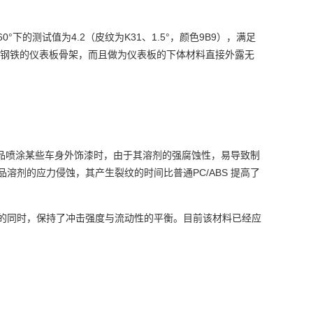
60°
4.2
K31
1.5°
9B9
下的测试值为
（皮纹为
、
，颜色
），满足
钢铁的仪表板骨架，而且做为仪表板的下体材料直接外露无
品喷涂某些车身外饰漆时，由于其溶剂的强腐蚀性，易导致制
PC/ABS
品溶剂的应力侵蚀，其产生裂纹的时间比普通
提高了
的同时，保持了冲击强度与流动性的平衡。目前该材料已经应