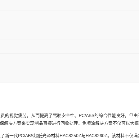
PC/ABS
驶员的视觉疲劳，从而提高了驾驶安全性。
的综合性能良好，但由
保解决方案来实现制品直接进行回收处理。免喷涂解决方案不仅可以大幅
PC/ABS
HAC8250Z
HAC8260Z
发了新一代
超低光泽材料
与
。该材料不仅满