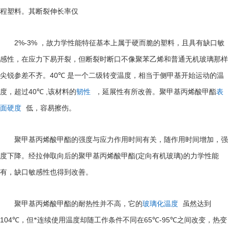
程塑料。其断裂伸长率仅
2%-3%
，故力学性能特征基本上属于硬而脆的塑料，且具有缺口敏
感性，在应力下易开裂，但断裂时断口不像聚苯乙烯和普通无机玻璃那样
40℃
尖锐参差不齐。
是一个二级转变温度，相当于侧甲基开始运动的温
40℃ ,
度，超过
该材料的
韧性
，延展性有所改善。聚甲基丙烯酸甲酯
表
面硬度
低，容易擦伤。
聚甲基丙烯酸甲酯的强度与应力作用时间有关，随作用时间增加，强
(
)
度下降。经拉伸取向后的聚甲基丙烯酸甲酯
定向有机玻璃
的力学性能
有，缺口敏感性也得到改善。
聚甲基丙烯酸甲酯的耐热性并不高，它的
玻璃化温度
虽然达到
104℃
65℃-95℃
，但*连续使用温度却随工作条件不同在
之间改变，热变