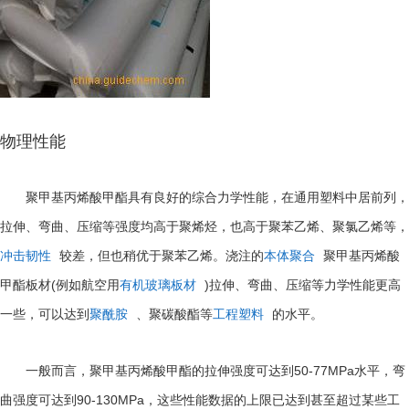
物理性能
聚甲基丙烯酸甲酯具有良好的综合力学性能，在通用塑料中居前列，
拉伸、弯曲、压缩等强度均高于聚烯烃，也高于聚苯乙烯、聚氯乙烯等，
冲击韧性
较差，但也稍优于聚苯乙烯。浇注的
本体聚合
聚甲基丙烯酸
(
)
甲酯板材
例如航空用
有机玻璃板材
拉伸、弯曲、压缩等力学性能更高
一些，可以达到
聚酰胺
、聚碳酸酯等
工程塑料
的水平。
50-77MPa
一般而言，聚甲基丙烯酸甲酯的拉伸强度可达到
水平，弯
90-130MPa
曲强度可达到
，这些性能数据的上限已达到甚至超过某些工