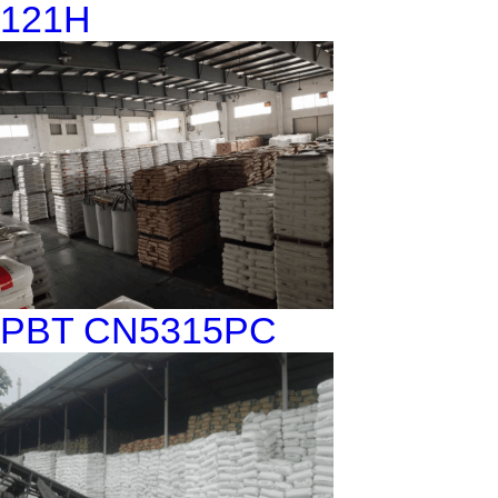
121H
PBT CN5315PC