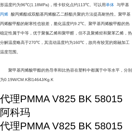
96℃(1.18MPa)
113℃
形温度约为
，维卡软化点约
。可以用
单体
与甲基
丙烯
酸丙烯酯或双酯基丙烯酸乙二醇酯共聚的方法提高耐热性。聚甲基
9.2℃
丙烯酸甲酯的耐寒性也较差，脆化温度约
。聚甲基丙烯酸甲酯的热
稳定性属于中等，优于聚氯乙烯和聚甲醛，但不及聚烯烃和聚苯乙烯，热
270℃
160℃
分解温度略高于
，其流动温度约为
，故尚有较宽的熔融加工
温度范围。
聚甲基丙烯酸甲酯的热导率和比热容在塑料中都属于中等水平，分别
0.19W/CM.K
1464J/Kg.K
为
和
代理PMMA V825 BK 58015
阿科玛
代理PMMA V825 BK 58015