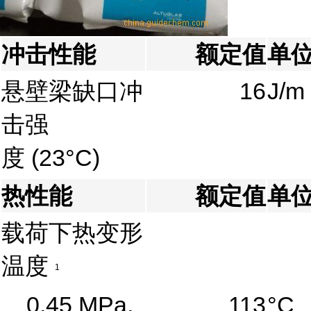
冲击性能
额定值
单
悬壁梁缺口冲
16
J/m
击强
度
(23°C)
热性能
额定值
单
载荷下热变形
温度
1
0.45 MPa,
113
°C