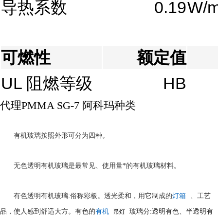
导热系数
0.19
W/m
可燃性
额定值
UL 阻燃等级
HB
代理PMMA SG-7 阿科玛种类
有机玻璃按照外形可分为四种。
无色透明有机玻璃是最常见、使用量*的有机玻璃材料。
:
有色透明有机玻璃
俗称彩板。透光柔和，用它制成的
灯箱
、工艺
:
品，使人感到舒适大方。有色的
有机
玻璃分
透明有色、半透明有
吊灯