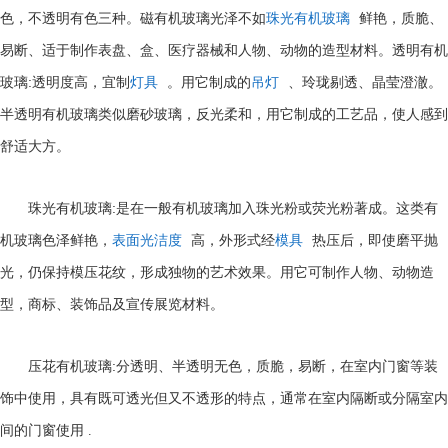
色，不透明有色三种。磁有机玻璃光泽不如
珠光有机玻璃
鲜艳，质脆、
易断、适于制作表盘、盒、医疗器械和人物、动物的造型材料。透明有机
:
玻璃
透明度高，宜制
灯具
。用它制成的
吊灯
、玲珑剔透、晶莹澄澈。
半透明有机玻璃类似磨砂玻璃，反光柔和，用它制成的工艺品，使人感到
舒适大方。
:
珠光有机玻璃
是在一般有机玻璃加入珠光粉或荧光粉著成。这类有
机玻璃色泽鲜艳，
表面光洁度
高，外形式经
模具
热压后，即使磨平抛
光，仍保持模压花纹，形成独物的艺术效果。用它可制作人物、动物造
型，商标、装饰品及宣传展览材料。
:
压花有机玻璃
分透明、半透明无色，质脆，易断，在室内门窗等装
饰中使用，具有既可透光但又不透形的特点，通常在室内隔断或分隔室内
间的门窗使用
.