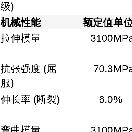
级)
机械性能
额定值
单
拉伸模量
3100
MP
抗张强度
(屈
70.3
MP
服)
伸长率
(断裂)
6.0
%
弯曲模量
3100
MP