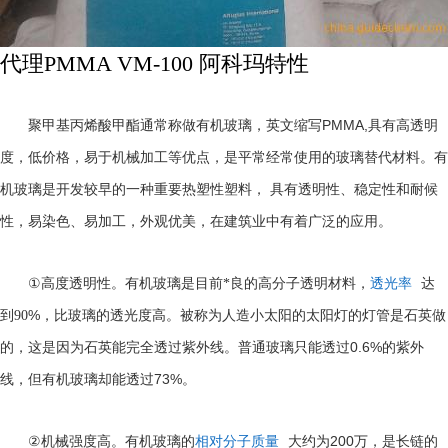
代理PMMA VM-100 阿科玛特性
PMMA,
聚甲基丙烯酸甲酯通常称做有机玻璃，英文缩写
具有高透明
度，低价格，易于机械加工等优点，是平常经常使用的玻璃替代材料。有
机玻璃是开发较早的一种重要热塑性塑料， 具有透明性、稳定性和耐候
性，易染色、易加工，外观优美，在建筑业中有着广泛的应用。
①
高度透明性。有机玻璃是目前*良的高分子透明材料，
透光率
达
%
到
90
，比玻璃的透光度高。被称为人造小太阳的太阳灯的灯管是石英做
0.6%
的，这是因为石英能完全透过紫外线。普通玻璃只能透过
的紫外
73%
线，但有机玻璃却能透过
。
②
200
机械强度高。有机玻璃的
相对分子质量
大约为
万，是长链的