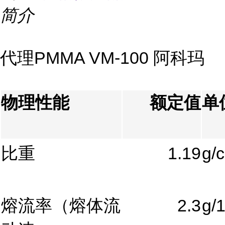
简介
代理PMMA VM-100 阿科玛
物理性能
额定值
单
比重
1.19
g/
熔流率（熔体流
2.3
g/