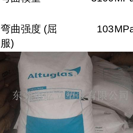
弯曲强度
(屈
103
MP
服)