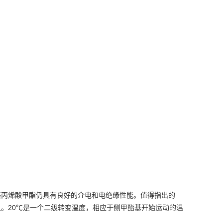
基丙烯酸甲酯仍具有良好的介电和电绝缘性能。值得指出的
20℃
象。
是一个二级转变温度，相应于侧甲酯基开始运动的温