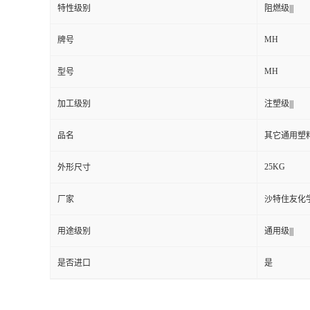
特性级别
阻燃级|||
MH
牌号
MH
型号
加工级别
注塑级|||
品名
其它通用塑
25KG
外形尺寸
厂家
沙特住友化
用途级别
通用级|||
是否进口
是