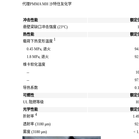
代理PMMA MH 沙特住友化学
冲击性能
额定
悬壁梁缺口冲击强度
(23°C)
热性能
额定
1
载荷下热变形温度
0.45 MPa, 退火
94
1.8 MPa, 退火
92
维卡软化温度
--
1
--
97
导热系数
0.
可燃性
额定
UL 阻燃等级
H
光学性能
额定
4
折射率
1.4
透射率
(3180 μm)
92
雾度
(3180 μm)
< 1