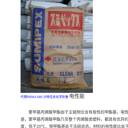
电性能
代理PMMA MH 沙特住友化学折叠
聚甲基丙烯酸甲酯由于主链侧位含有极性的甲酯基，电
是，聚甲基丙烯酸甲酯乃至整个丙烯酸类塑料，都具有优异
20℃
度，低于
，侧甲酯基处于冻结状态，材料的电性能比处