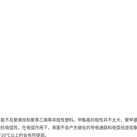
性能不及聚烯烃和聚苯乙烯等非极性塑料。甲酯基的极性并不太大，聚甲
的抗电弧性，在电弧作用下，表面不会产生碳化的导电通路和电弧径迹现
20℃
于
以上时会有所提高。