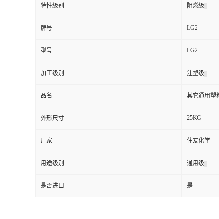
特性级别
阻燃级|||
LG2
牌号
LG2
型号
加工级别
注塑级|||
品名
其它通用塑
25KG
外形尺寸
厂家
住友化学
用途级别
通用级|||
是否进口
是