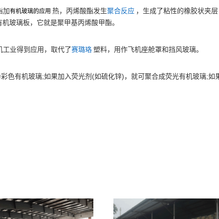
酯加
热，丙烯酸酯发生
聚合反应
，生成了粘性的橡胶状夹层
有机玻璃的应用
有机玻璃板，它就是聚甲基丙烯酸甲酯。
机工业得到应用，取代了
赛璐珞
塑料，用作飞机座舱罩和挡风玻璃。
;
(
)
;
为彩色有机玻璃
如果加入荧光剂
如硫化锌
，就可聚合成荧光有机玻璃
如