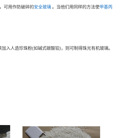
，可用作防破碎的
安全玻璃
。当他们用同样的方法使
甲基丙
(
)
果加入人造珍珠粉
如碱式碳酸铅
，则可制得珠光有机玻璃。