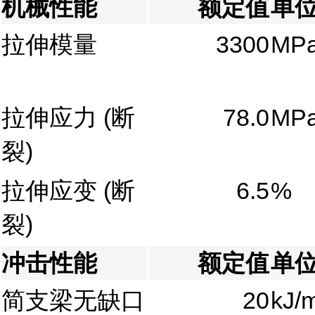
机械性能
额定值
单
拉伸模量
3300
MP
拉伸应力
(断
78.0
MP
裂)
拉伸应变
(断
6.5
%
裂)
冲击性能
额定值
单
简支梁无缺口
20
kJ/