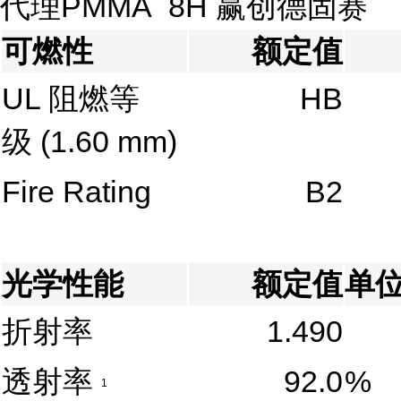
代理PMMA 8H 赢创德固赛
可燃性
额定值
UL 阻燃等
HB
级
(1.60 mm)
Fire Rating
B2
光学性能
额定值
单
折射率
1.490
透射率
92.0
%
1