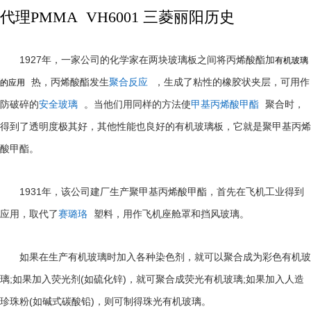
代理PMMA VH6001 三菱丽阳历史
1927
年，一家公司的化学家在两块玻璃板之间将丙烯酸酯加
有机玻璃
热，丙烯酸酯发生
聚合反应
，生成了粘性的橡胶状夹层，可用作
的应用
防破碎的
安全玻璃
。当他们用同样的方法使
甲基丙烯酸甲酯
聚合时，
得到了透明度极其好，其他性能也良好的有机玻璃板，它就是聚甲基丙烯
酸甲酯。
1931
年，该公司建厂生产聚甲基丙烯酸甲酯，首先在飞机工业得到
应用，取代了
赛璐珞
塑料，用作飞机座舱罩和挡风玻璃。
如果在生产有机玻璃时加入各种染色剂，就可以聚合成为彩色有机玻
;
(
)
;
璃
如果加入荧光剂
如硫化锌
，就可聚合成荧光有机玻璃
如果加入人造
(
)
珍珠粉
如碱式碳酸铅
，则可制得珠光有机玻璃。