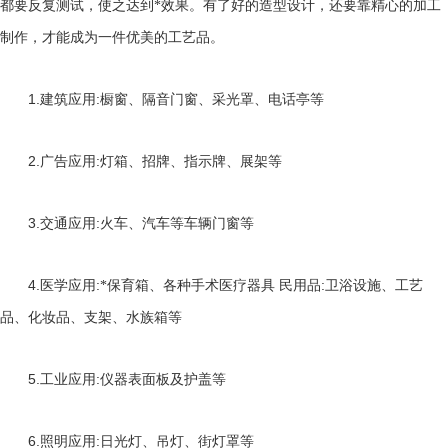
都要反复测试，使之达到*效果。有了好的造型设计，还要靠精心的加工
制作，才能成为一件优美的工艺品。
1.
:
建筑应用
橱窗、隔音门窗、采光罩、电话亭等
2.
:
广告应用
灯箱、招牌、指示牌、展架等
3.
:
交通应用
火车、汽车等车辆门窗等
4.
:
:
医学应用
*保育箱、各种手术医疗器具 民用品
卫浴设施、工艺
品、化妆品、支架、水族箱等
5.
:
工业应用
仪器表面板及护盖等
6.
:
照明应用
日光灯、吊灯、街灯罩等