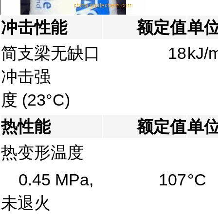
冲击性能
额定值
单
简支梁无缺口
18
kJ/
冲击强
度
(23°C)
热性能
额定值
单
热变形温度
0.45 MPa,
107
°C
未退火