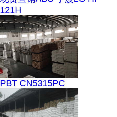
121H
PBT CN5315PC