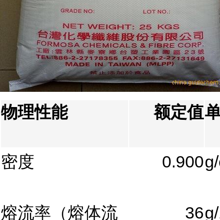
物理性能
额定值
密度
0.900
g
熔流率（熔体流
36
g