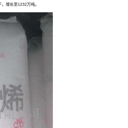
1232
下，增长至
万吨。