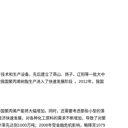
产技术和生产设备，先后建立了燕山、扬子、辽阳等一批大中
2012
使我国聚丙烯树脂生产进入了快速发展阶段
。
年，我国
中国聚丙烯产能将大幅增加。同时，还需要考虑那些小型的落
经济快速发展，对各种化工原料的需求不断增加，导致了对聚
1000
2008
1079
年率先达到
万吨；
年受金融危机影响，略降至