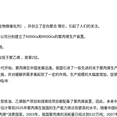
化物做催化剂），并创立了
定向聚合
理论，引起了人们的关注。
6000t/a
9000t/a
）公司分别建立了
和
的聚丙烯生产装置。
期。
2
仅低于
聚乙烯
，居第
位。
年代开始，聚丙烯在中国发展迅速。我国引进了一些先进的关于聚丙烯生
设施，并对缓解供需矛盾起到了一定的作用。生产规模的大幅度增加，促
/
吨
年
.
大型炼油、乙烯联产项目和煤烯烃项目都配备了聚丙烯装置，因此，未来
2025
，估计等到
年聚丙烯在我国的生产能力将达到更高的水平。随着中国
2003
532
2007
丙烯*消费国家。
年，我国聚丙烯的消耗量已经达到
万吨；