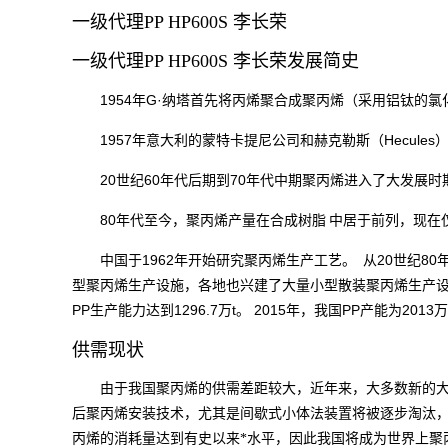
一级代理PP HP600S 李长荣
一级代理PP HP600S 李长荣发展简史
1954
G·
年
纳塔首先将丙烯聚合成聚丙烯（采用铝钛的氯
1957
Hecules
年意大利的蒙特卡提尼公司和赫克勒斯（
20
60
70
世纪
年代后期到
年代中期聚丙烯进入了大发展时
80
年代至今，聚丙烯产量在合成
树脂
中居于前列，现在
1962
20
80
中国于
年开始研究聚丙烯生产工艺。
从
世纪
型聚丙烯生产设施，各地也兴建了大量小型散装聚丙烯生产
PP
1296.7
t
2015
PP
2013
生产能力达到
万
。
年，我国
产能为
万
供需现状
由于我国聚丙烯的供需差距较大，近年来，大多数新的
后聚丙烯安装技术，尤其是间歇式小体法装置将被逐步淘汰
丙烯的消耗量达到有史以来*水平，因此我国将成为世界上聚