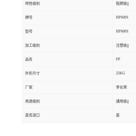
特性级别
阻燃级|||
HP600S
牌号
HP600S
型号
加工级别
注塑级|||
PP
品名
25KG
外形尺寸
厂家
李长荣
用途级别
通用级|||
是否进口
是