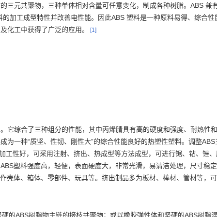
ABS
体的三元共聚物，三种单体相对含量可任意变化，制成各种树脂。
兼
ABS
料的加工成型特性并改善电性能。因此
塑料是一种原料易得、综合性
业及化工中获得了广泛的应用。
[1]
。它综合了三种组分的性能，其中丙烯腈具有高的硬度和强度、耐热性
“
”
ABS
料成为一种
质坚、性韧、刚性大
的综合性能良好的热塑性塑料。调整
加工性好，可采用注射、挤出、热成型等方法成型，可进行锯、钻、锉、
ABS
。
塑料强度高，轻便，表面硬度大，非常光滑，易清洁处理，尺寸稳定
作壳体、箱体、零部件、玩具等。挤出制品多为板材、棒材、管材等，可
ABS
ABS
坚硬的
树脂物主链的接枝共聚物；或以橡胶弹性体和坚硬的
树脂