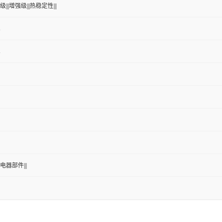
|||增强级|||热稳定性|||
K
K
电器部件|||