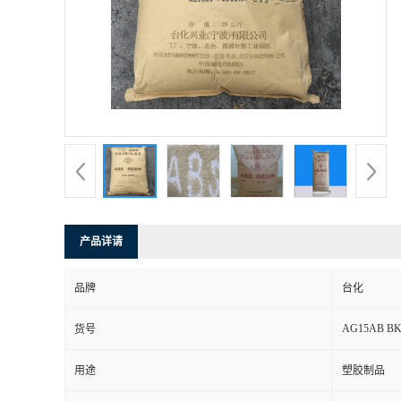
产品详请
品牌
台化
AG15AB B
货号
用途
塑胶制品