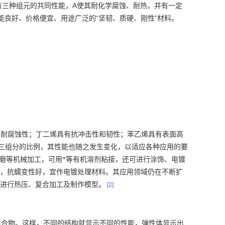
A
有三种组元的共同性能，
使其耐化学腐蚀、耐热，并有一定
“
”
能良好、价格便宜、用途广泛的
坚韧、质硬、刚性
材料。
和耐腐蚀性；丁二烯具有抗冲击性和韧性；苯乙烯具有表面高
三组分的比例，其性能也随之发生变化，以适应各种应用的要
磨等机械加工，可用*等有机溶剂粘接，还可进行涂饰、电镀
，抗蠕变性好，宜作电镀处理材料。其应用领域仍在不断扩
进行热压、复合加工及制作模型。
[2]
混合物。这样，不同的结构就显示不同的性能，弹性体显示出