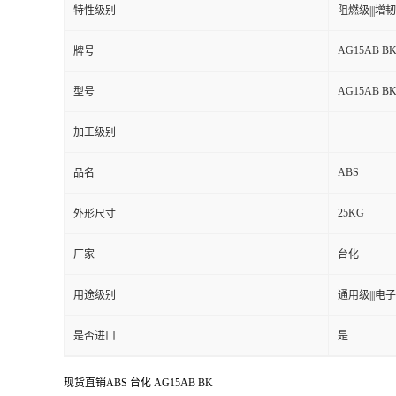
特性级别
阻燃级|||增韧级
AG15AB B
牌号
AG15AB B
型号
加工级别
ABS
品名
25KG
外形尺寸
厂家
台化
用途级别
通用级|||电子
是否进口
是
现货直销ABS 台化 AG15AB BK