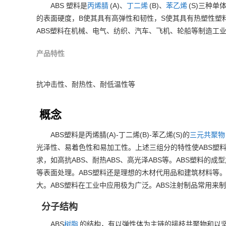
ABS
(A)
(B)
(S)
塑料是
丙烯腈
、
丁二烯
、
苯乙烯
三种单
B
S
的表面硬度，
使其具有高弹性和韧性，
使其具有热塑性塑
ABS
塑料在机械、电气、纺织、汽车、飞机、轮船等制造工
产品特性
抗冲击性、耐热性、耐低温性等
概念
ABS
(A)-
(B)-
(S)
塑料是丙烯腈
丁二烯
苯乙烯
的
三元共聚物
ABS
光泽性、易着色性和易加工性。上述三组分的特性使
塑
ABS
ABS
ABS
ABS
求，如高抗
、耐热
、高光泽
等。
塑料的成型
ABS
等表面处理。
塑料还是理想的木材代用品和建筑材料等
ABS
ABS
大。
塑料在工业中应用极为广泛。
注射制品常用来制
分子结构
ABS
树脂
的结构，有以弹性体为主链的接枝共聚物和以