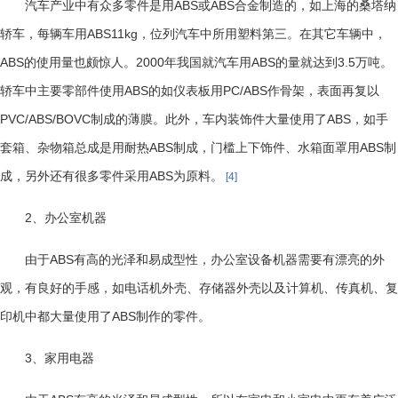
ABS
ABS
汽车产业中有众多零件是用
或
合金制造的，如上海的桑塔纳
ABS11kg
轿车，每辆车用
，位列汽车中所用塑料第三。在其它车辆中，
ABS
2000
ABS
3.5
的使用量也颇惊人。
年我国就汽车用
的量就达到
万吨。
ABS
PC/ABS
轿车中主要零部件使用
的如仪表板用
作骨架，表面再复以
PVC/ABS/BOVC
ABS
制成的薄膜。此外，车内装饰件大量使用了
，如手
ABS
ABS
套箱、杂物箱总成是用耐热
制成，门槛上下饰件、水箱面罩用
制
ABS
成，另外还有很多零件采用
为原料。
[4]
2
、办公室机器
ABS
由于
有高的光泽和易成型性，办公室设备机器需要有漂亮的外
观，有良好的手感，如电话机外壳、存储器外壳以及计算机、传真机、复
ABS
印机中都大量使用了
制作的零件。
3
、家用电器