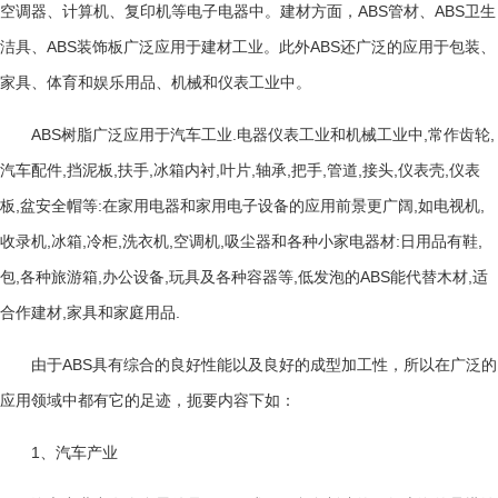
ABS
ABS
空调器、计算机、复印机等电子电器中。建材方面，
管材、
卫生
ABS
ABS
洁具、
装饰板广泛应用于建材工业。此外
还广泛的应用于包装、
家具、体育和娱乐用品、机械和仪表工业中。
ABS
.
,
,
树脂广泛应用于汽车工业
电器仪表工业和机械工业中
常作齿轮
,
,
,
,
,
,
,
,
,
,
汽车配件
挡泥板
扶手
冰箱内衬
叶片
轴承
把手
管道
接头
仪表壳
仪表
,
:
,
,
板
盆安全帽等
在家用电器和家用电子设备的应用前景更广阔
如电视机
,
,
,
,
,
:
,
收录机
冰箱
冷柜
洗衣机
空调机
吸尘器和各种小家电器材
日用品有鞋
,
,
,
,
ABS
,
包
各种旅游箱
办公设备
玩具及各种容器等
低发泡的
能代替木材
适
,
.
合作建材
家具和家庭用品
ABS
由于
具有综合的良好性能以及良好的成型加工性，所以在广泛的
应用领域中都有它的足迹，扼要内容下如：
1
、汽车产业