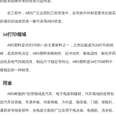
的卤系阻燃带来的危害日益明显。
ABS
在工程中，
广泛运用到工程管道中，在市政中对材质要求比较高
ABS
的项目的池底管道一般可采用
管道。
3d打印领域
ABS
3D
3d
塑料是
打印的一款主要材料之一，之所以能成为
打印的耗
ABS
材，是其特性决定，
塑料有耐热性、抗冲击性、耐低温性、耐化学药
ABS
3d
品性及电气性能优良、制品尺寸稳定等特点。
塑料是
打印材料中
最稳定的一种材质。
用途
ABS
树脂的*应用领域是汽车、电子电器和建材。汽车领域的使用包
括汽车仪表板、车身外板、内装饰板、方向盘、隔音板、门锁、保险杠、
通风管等很多部件。在电器方面则广泛应用于电冰箱、电视机、洗衣机、