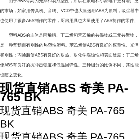
ABS
由于
有高的光泽和易成型性，所以在家电和小家电中更有着广泛
VCD
ABS
的市场，如家用传真机、音响、
中也大量选用
为原料，吸尘器中
ABS
ABS
也使用了很多
制作的零件，厨房用具也大量使用了
制作的零件。
ABS
塑料
的主体是丙烯腈、丁二烯和苯乙烯的共混物或三元共聚物，
ABS
是一种坚韧而有刚性的热塑性塑料。苯乙烯使
有良好的模塑性、光泽
ABS
和刚性；丙烯腈使
有良好的耐热、耐化学腐蚀性和表面硬度；丁二烯
ABS
使
有良好的抗冲击强度和低温回弹性。三种组分的比例不同，其性能
也随之变化。
现货直销ABS 奇美 PA-
765 BK
现货直销ABS 奇美 PA-765
BK
现货直销ABS 奇美 PA-765