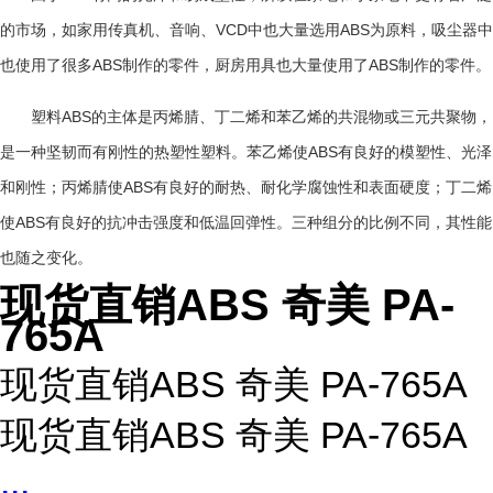
VCD
ABS
的市场，如家用传真机、音响、
中也大量选用
为原料，吸尘器中
ABS
ABS
也使用了很多
制作的零件，厨房用具也大量使用了
制作的零件。
ABS
塑料
的主体是丙烯腈、丁二烯和苯乙烯的共混物或三元共聚物，
ABS
是一种坚韧而有刚性的热塑性塑料。苯乙烯使
有良好的模塑性、光泽
ABS
和刚性；丙烯腈使
有良好的耐热、耐化学腐蚀性和表面硬度；丁二烯
ABS
使
有良好的抗冲击强度和低温回弹性。三种组分的比例不同，其性能
也随之变化。
现货直销ABS 奇美 PA-
765A
现货直销ABS 奇美 PA-765A
现货直销ABS 奇美 PA-765A
...