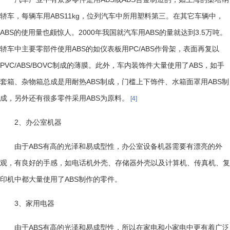
ABS11kg
轿车，每辆车用
，位列汽车中所用塑料第三。在其它车辆中，
ABS
2000
ABS
3.5
的使用量也颇惊人。
年我国就汽车用
的量就达到
万吨。
ABS
PC/ABS
轿车中主要零部件使用
的如仪表板用
作骨架，表面再复以
PVC/ABS/BOVC
ABS
制成的薄膜。此外，车内装饰件大量使用了
，如手
ABS
ABS
套箱、杂物箱总成是用耐热
制成，门槛上下饰件、水箱面罩用
制
ABS
成，另外还有很多零件采用
为原料。
[4]
2
、办公室机器
ABS
由于
有高的光泽和易成型性，办公室设备机器需要有漂亮的外
观，有良好的手感，如电话机外壳、存储器外壳以及计算机、传真机、复
ABS
印机中都大量使用了
制作的零件。
3
、家用电器
ABS
由于
有高的光泽和易成型性，所以在家电和小家电中更有着广泛