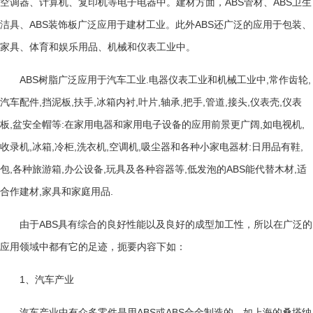
ABS
ABS
空调器、计算机、复印机等电子电器中。建材方面，
管材、
卫生
ABS
ABS
洁具、
装饰板广泛应用于建材工业。此外
还广泛的应用于包装、
家具、体育和娱乐用品、机械和仪表工业中。
ABS
.
,
,
树脂广泛应用于汽车工业
电器仪表工业和机械工业中
常作齿轮
,
,
,
,
,
,
,
,
,
,
汽车配件
挡泥板
扶手
冰箱内衬
叶片
轴承
把手
管道
接头
仪表壳
仪表
,
:
,
,
板
盆安全帽等
在家用电器和家用电子设备的应用前景更广阔
如电视机
,
,
,
,
,
:
,
收录机
冰箱
冷柜
洗衣机
空调机
吸尘器和各种小家电器材
日用品有鞋
,
,
,
,
ABS
,
包
各种旅游箱
办公设备
玩具及各种容器等
低发泡的
能代替木材
适
,
.
合作建材
家具和家庭用品
ABS
由于
具有综合的良好性能以及良好的成型加工性，所以在广泛的
应用领域中都有它的足迹，扼要内容下如：
1
、汽车产业
ABS
ABS
汽车产业中有众多零件是用
或
合金制造的，如上海的桑塔纳