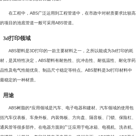
ABS
在工程中，
广泛运用到工程管道中，在市政中对材质要求比较高
ABS
的项目的池底管道一般可采用
管道。
3d打印领域
ABS
3D
3d
塑料是
打印的一款主要材料之一，之所以能成为
打印的耗
ABS
材，是其特性决定，
塑料有耐热性、抗冲击性、耐低温性、耐化学药
ABS
3d
品性及电气性能优良、制品尺寸稳定等特点。
塑料是
打印材料中
最稳定的一种材质。
用途
ABS
树脂的*应用领域是汽车、电子电器和建材。汽车领域的使用包
括汽车仪表板、车身外板、内装饰板、方向盘、隔音板、门锁、保险杠、
通风管等很多部件。在电器方面则广泛应用于电冰箱、电视机、洗衣机、