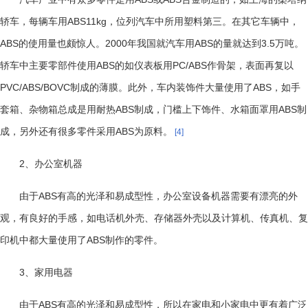
ABS11kg
轿车，每辆车用
，位列汽车中所用塑料第三。在其它车辆中，
ABS
2000
ABS
3.5
的使用量也颇惊人。
年我国就汽车用
的量就达到
万吨。
ABS
PC/ABS
轿车中主要零部件使用
的如仪表板用
作骨架，表面再复以
PVC/ABS/BOVC
ABS
制成的薄膜。此外，车内装饰件大量使用了
，如手
ABS
ABS
套箱、杂物箱总成是用耐热
制成，门槛上下饰件、水箱面罩用
制
ABS
成，另外还有很多零件采用
为原料。
[4]
2
、办公室机器
ABS
由于
有高的光泽和易成型性，办公室设备机器需要有漂亮的外
观，有良好的手感，如电话机外壳、存储器外壳以及计算机、传真机、复
ABS
印机中都大量使用了
制作的零件。
3
、家用电器
ABS
由于
有高的光泽和易成型性，所以在家电和小家电中更有着广泛