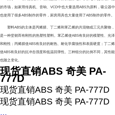
VCD
ABS
的市场，如家用传真机、音响、
中也大量选用
为原料，吸尘器中
ABS
ABS
也使用了很多
制作的零件，厨房用具也大量使用了
制作的零件。
ABS
塑料
的主体是丙烯腈、丁二烯和苯乙烯的共混物或三元共聚物，
ABS
是一种坚韧而有刚性的热塑性塑料。苯乙烯使
有良好的模塑性、光泽
ABS
和刚性；丙烯腈使
有良好的耐热、耐化学腐蚀性和表面硬度；丁二烯
ABS
使
有良好的抗冲击强度和低温回弹性。三种组分的比例不同，其性能
也随之变化。
现货直销ABS 奇美 PA-
777D
现货直销ABS 奇美 PA-777D
现货直销ABS 奇美 PA-777D
...