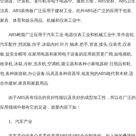
ABS
ABS
空调器、计算机、复印机等电子电器中。建材方面，
管材、
卫生
ABS
ABS
洁具、
装饰板广泛应用于建材工业。此外
还广泛的应用于包装、
家具、体育和娱乐用品、机械和仪表工业中。
ABS
.
,
,
树脂广泛应用于汽车工业
电器仪表工业和机械工业中
常作齿轮
,
,
,
,
,
,
,
,
,
,
汽车配件
挡泥板
扶手
冰箱内衬
叶片
轴承
把手
管道
接头
仪表壳
仪表
,
:
,
,
板
盆安全帽等
在家用电器和家用电子设备的应用前景更广阔
如电视机
,
,
,
,
,
:
,
收录机
冰箱
冷柜
洗衣机
空调机
吸尘器和各种小家电器材
日用品有鞋
,
,
,
,
ABS
,
包
各种旅游箱
办公设备
玩具及各种容器等
低发泡的
能代替木材
适
,
.
合作建材
家具和家庭用品
ABS
由于
具有综合的良好性能以及良好的成型加工性，所以在广泛的
应用领域中都有它的足迹，扼要内容下如：
1
、汽车产业
ABS
ABS
汽车产业中有众多零件是用
或
合金制造的，如上海的桑塔纳