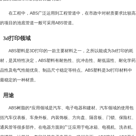
ABS
在工程中，
广泛运用到工程管道中，在市政中对材质要求比较高
ABS
的项目的池底管道一般可采用
管道。
3d打印领域
ABS
3D
3d
塑料是
打印的一款主要材料之一，之所以能成为
打印的耗
ABS
材，是其特性决定，
塑料有耐热性、抗冲击性、耐低温性、耐化学药
ABS
3d
品性及电气性能优良、制品尺寸稳定等特点。
塑料是
打印材料中
最稳定的一种材质。
用途
ABS
树脂的*应用领域是汽车、电子电器和建材。汽车领域的使用包
括汽车仪表板、车身外板、内装饰板、方向盘、隔音板、门锁、保险杠、
通风管等很多部件。在电器方面则广泛应用于电冰箱、电视机、洗衣机、