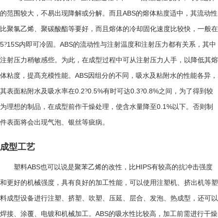
ABS
的范围较大，不易出现降解或分解。而且
的熔体粘度适中，其流动性
比聚氯乙烯、聚碳酸酯等要好，而且熔体的冷却固化速度比较快，一般在
5
15S
ABS
?
内即可冷固。
的流动性与注射温度和注射压力都有关系，其中
注射压力稍敏感些。为此，在成型过程中可从注射压力人手，以降低其熔
ABS
体粘度，提髙充模性能。
因组分的不同，吸水及粘附水的性能各异，
0.2
0.5%
0.3
0.8%
其表面粘附水及吸水率在
?
有时可达
?
之间，为了得到较
0.1%
为理想的制品，在成型前作干燥处理，使含水量降至
以下。否则制
件表面将会出现气泡、银丝等疵病。
成型工艺
ABS
HIPS
塑料
也可以说是聚苯乙烯的改性，比
有较高的抗冲击强度
和更好的机械强度，具有良好的加工性能，可以使用注塑机、挤出机等塑
料成型设备进行注塑、挤塑、吹塑、压延、层合、发泡、热成型，还可以
ABS
焊接、涂覆、电镀和机械加工。
的吸水性比较高，加工前需进行干燥