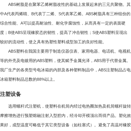
ABS
树脂是在聚苯乙烯树脂改性的基础上发展起来的三元共聚物。其
A
B
S
ABS
中
代表丙烯睛、
代表丁二烯、
代表苯乙烯。
树脂具有三种组份的
A
综合性能、
可以提高耐油性、耐化学腐蚀性，从而具有一定的表面硬
B
ABS
S
ABS
度；
使
呈现橡胶态的韧性，提高了冲击韧性；
使
塑料呈现出
较好的流动性，使之具有热塑性塑料成型加工的良好性能。
ABS
塑料在我国主要用于制造仪器仪表、家用电器、电话机、电视机
ABS
ABS
等的外壳及电镀用的
塑料，使其赋予金属光泽，
用于代替金属。
ABS
我厂生产的各类型号电冰箱的内胆及各种塑料制品中，
注塑制品占电
88%
冰箱塑料制品总数的
以上。
注塑设备
选用螺杆式注塑机，使塑料在机筒内经过电热圈加热及机筒螺杆旋转
摩擦增热进行预塑熔融注射入型腔内，经冷却开模顶出而得产品。塑化效
果好，成型温度可略低于其它类型设备（如柱塞式）。避免了高温对橡胶