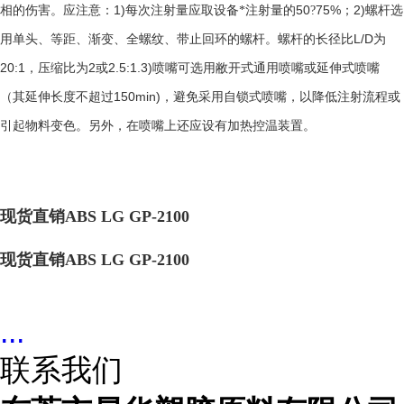
1)
50
75%
2)
相的伤害。应注意：
每次注射量应取设备*注射量的
?
；
螺杆选
L/D
用单头、等距、渐变、全螺纹、带止回环的螺杆。螺杆的长径比
为
20:1
2
2.5:1.3)
，压缩比为
或
喷嘴可选用敝开式通用喷嘴或延伸式喷嘴
150min)
（其延伸长度不超过
，避免采用自锁式喷嘴，以降低注射流程或
引起物料变色。另外，在喷嘴上还应设有加热控温装置。
现货直销ABS LG GP-2100
现货直销ABS LG GP-2100
...
联系我们