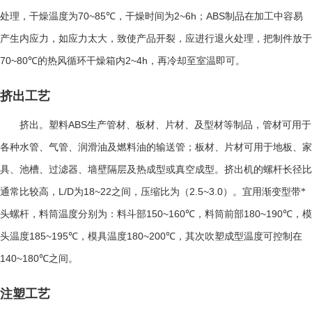
70~85℃
2~6h
ABS
处理，干燥温度为
，干燥时间为
；
制品在加工中容易
产生内应力，如应力太大，致使产品开裂，应进行退火处理，把制件放于
70~80℃
2~4h
的热风循环干燥箱内
，再冷却至室温即可。
挤出工艺
ABS
挤出。塑料
生产管材、板材、片材、及型材等制品，管材可用于
各种水管、气管、润滑油及燃料油的输送管；板材、片材可用于地板、家
具、池槽、过滤器、墙壁隔层及热成型或真空成型。挤出机的螺杆长径比
L/D
18~22
2.5~3.0
通常比较高，
为
之间，压缩比为（
）。宜用渐变型带*
150~160℃
180~190℃
头螺杆，料筒温度分别为：料斗部
，料筒前部
，模
185~195℃
180~200℃
头温度
，模具温度
，其次吹塑成型温度可控制在
140~180℃
之间。
注塑工艺