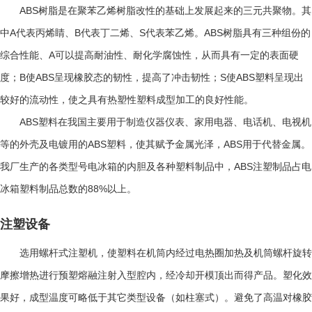
ABS
树脂是在聚苯乙烯树脂改性的基础上发展起来的三元共聚物。其
A
B
S
ABS
中
代表丙烯睛、
代表丁二烯、
代表苯乙烯。
树脂具有三种组份的
A
综合性能、
可以提高耐油性、耐化学腐蚀性，从而具有一定的表面硬
B
ABS
S
ABS
度；
使
呈现橡胶态的韧性，提高了冲击韧性；
使
塑料呈现出
较好的流动性，使之具有热塑性塑料成型加工的良好性能。
ABS
塑料在我国主要用于制造仪器仪表、家用电器、电话机、电视机
ABS
ABS
等的外壳及电镀用的
塑料，使其赋予金属光泽，
用于代替金属。
ABS
我厂生产的各类型号电冰箱的内胆及各种塑料制品中，
注塑制品占电
88%
冰箱塑料制品总数的
以上。
注塑设备
选用螺杆式注塑机，使塑料在机筒内经过电热圈加热及机筒螺杆旋转
摩擦增热进行预塑熔融注射入型腔内，经冷却开模顶出而得产品。塑化效
果好，成型温度可略低于其它类型设备（如柱塞式）。避免了高温对橡胶