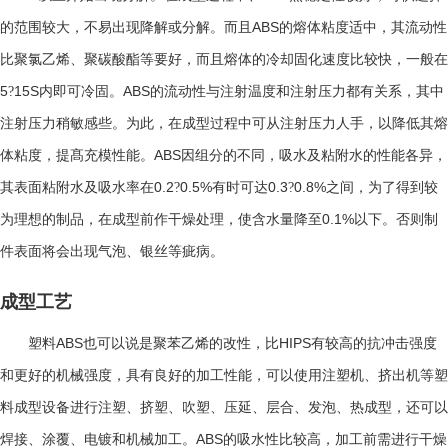
ABS
的范围较大，不易出现降解或分解。而且
的熔体粘度适中，其流动性
比聚氯乙烯、聚碳酸酯等要好，而且熔体的冷却固化速度比较快，一般在
5
15S
ABS
?
内即可冷固。
的流动性与注射温度和注射压力都有关系，其中
注射压力稍敏感些。为此，在成型过程中可从注射压力人手，以降低其熔
ABS
体粘度，提髙充模性能。
因组分的不同，吸水及粘附水的性能各异，
0.2
0.5%
0.3
0.8%
其表面粘附水及吸水率在
?
有时可达
?
之间，为了得到较
0.1%
为理想的制品，在成型前作干燥处理，使含水量降至
以下。否则制
件表面将会出现气泡、银丝等疵病。
成型工艺
ABS
HIPS
塑料
也可以说是聚苯乙烯的改性，比
有较高的抗冲击强度
和更好的机械强度，具有良好的加工性能，可以使用注塑机、挤出机等塑
料成型设备进行注塑、挤塑、吹塑、压延、层合、发泡、热成型，还可以
ABS
焊接、涂覆、电镀和机械加工。
的吸水性比较高，加工前需进行干燥