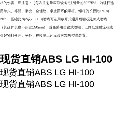
1)
50
75%
2)
相的伤害。应注意：
每次注射量应取设备*注射量的
?
；
螺杆选
L/D
用单头、等距、渐变、全螺纹、带止回环的螺杆。螺杆的长径比
为
20:1
2
2.5:1.3)
，压缩比为
或
喷嘴可选用敝开式通用喷嘴或延伸式喷嘴
150min)
（其延伸长度不超过
，避免采用自锁式喷嘴，以降低注射流程或
引起物料变色。另外，在喷嘴上还应设有加热控温装置。
现货直销ABS LG HI-100
现货直销ABS LG HI-100
现货直销ABS LG HI-100