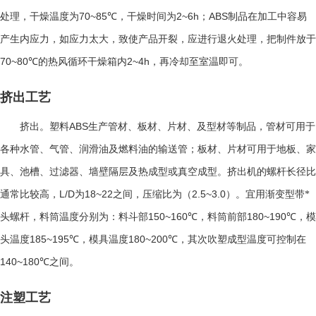
70~85℃
2~6h
ABS
处理，干燥温度为
，干燥时间为
；
制品在加工中容易
产生内应力，如应力太大，致使产品开裂，应进行退火处理，把制件放于
70~80℃
2~4h
的热风循环干燥箱内
，再冷却至室温即可。
挤出工艺
ABS
挤出。塑料
生产管材、板材、片材、及型材等制品，管材可用于
各种水管、气管、润滑油及燃料油的输送管；板材、片材可用于地板、家
具、池槽、过滤器、墙壁隔层及热成型或真空成型。挤出机的螺杆长径比
L/D
18~22
2.5~3.0
通常比较高，
为
之间，压缩比为（
）。宜用渐变型带*
150~160℃
180~190℃
头螺杆，料筒温度分别为：料斗部
，料筒前部
，模
185~195℃
180~200℃
头温度
，模具温度
，其次吹塑成型温度可控制在
140~180℃
之间。
注塑工艺