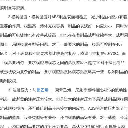
痕明显等疵病。
2.
ABS
模具温度：模具温度对
制品表面粗糙度、减少制品内应力有着
重要的作用。模温高，熔体充模容易，制品的表观好，内应力小，同时对
制品的可电镀性也有改善或提高，但也存在着制品成型收缩率大，成型周
40
期长，易脱模后变型等问题。对于一般要求的制品，模温可控制在
?
50X
;
60
70C
：
对于表观和性能要求都比较高的制品，模温可控制在
?
。而
10
且模温要均匀，要求模腔与模芯之间的温度差应不超过
对于深孔制品
或形状较为复杂的制品，要求模腔温度比模芯温度略高一些，以利制品的
顺利脱模。
3.
ABS
注射压力：与
聚乙烯
、聚苯乙烯、尼龙等塑料相比
的流动性
稍差，故所需的注射压力较大。但是过大的注射压力容易造成制品脱模困
ABS
难或脱模损伤，还可能给制品带来较大的内应力。
的注射压力除了与
制品的壁厚、设备类型等有关外，还与树脂的品级有关。对于薄壁、长流
130
150MPa,
程、小浇口的制品要求的注射压力要高，高达
?
而厚壁大浇