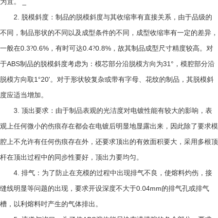
_
为宜。
2.
脱模斜度：制品的脱模斜度与其收缩率有直接关系，由于品级的
不同，制品形状的不同以及成型条件的不同，成型收缩率有一定的差异，
0.3
0.6%
0.4
0.8%
一般在
?
，有时可达
?
，故其制品成型尺寸精度较高。对
ABS
31°
于
制品的脱模斜度考虑为：模芯部分沿脱模方向为
，模腔部分沿
1°20'
脱模方向取
。对于形状较复杂或带有字母、花纹的制品，其脱模斜
度应适当增加。
3.
顶出要求：由于制品表观的光洁度对电镀性能有较大的影响，表
观上任何微小的伤痕存在都会在电镀后明显地显露出来，因此除了要求模
腔上不允许有任何伤痕存在外，还要求顶出的有效面积要大，采用多根顶
杆在顶出过程中的同步性要好，顶出力要均匀。
4.
排气：为了防止在充模的过程中出现排气不良，使熔料灼伤，接
0.04mm
缝线明显等问题的出现，要求开设深度不大于
的排气孔或排气
槽，以利熔料吋产生的气体排出。