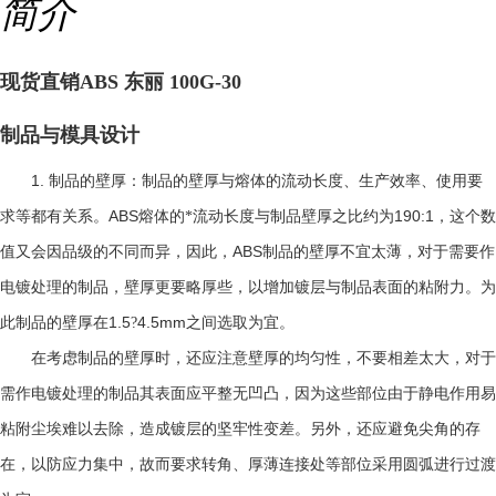
简介
现货直销ABS 东丽 100G-30
制品与模具设计
1.
制品的壁厚：制品的壁厚与熔体的流动长度、生产效率、使用要
ABS
190:1
求等都有关系。
熔体的*流动长度与制品壁厚之比约为
，这个数
ABS
值又会因品级的不同而异，因此，
制品的壁厚不宜太薄，对于需要作
电镀处理的制品，壁厚更要略厚些，以增加镀层与制品表面的粘附力。为
1.5
4.5mm
此制品的壁厚在
?
之间选取为宜。
在考虑制品的壁厚时，还应注意壁厚的均匀性，不要相差太大，对于
需作电镀处理的制品其表面应平整无凹凸，因为这些部位由于静电作用易
粘附尘埃难以去除，造成镀层的坚牢性变差。另外，还应避免尖角的存
在，以防应力集中，故而要求转角、厚薄连接处等部位采用圆弧进行过渡