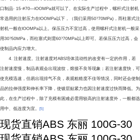
· 15·#70—lOOMPa
口制品
就可以了。在实际生产过程中，螺杆式注射机
lOOMPa
50
70MPa)
常选用的注射压力在
以下，（我们采用
?
，而柱塞式注
lOOMPa
射机一般在
以上。保压压力不宜过高，使用螺杆式注射机一般采
30
50MPa
60
70MPa
用
?
，而柱塞式则需
?
以上即可。若保压压力过高，会
使制品内应力增大。
4.
ABS
注射速度。注射速度对
培体流动性的改变有一定的作用，若
注射速度慢，制品表观会出现波纹，熔接不良等现象；若注射速度快，可
使充模迅速，但易出现排气不良，表观粗糙度不佳等情况，同时还会使制
品的拉伸强度和伸长率下降，使镀层贴紧力也因注射速度过快而降低。为
此，在生产过程中，除了充模有困难必需用较高的注射速度外，一般都选
用中、低连度为宜。
[5]
现货直销ABS 东丽 100G-30
现货直销ABS 东丽 100G-30