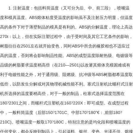
1.
注射温度：包括料筒温度（又可分为后、中、前三段），喷嘴温
ABS
度和模具温度。
熔体粘度受温度的影响虽不及注射压力明显，但温度
ABS
高的条件下对于薄壁制品的模具是有利的。
的分解温度，理论上高达
270t
：以上，但在实际注塑过程中，由于受时间及其它工艺条件的影响，
2501
ABS
树脂往往在
左右就开始变色，同时
中所含的橡胶相也不适应过
ABS
高的温度，否则将会影响制品性能。
的成型温度除耐热级、电镀级等
210—2501)
品级的树脂要求温度稍高些（在
以改箸其熔体充模困难或有
ABS
利于电镀性能之外，对于通用级、阻燃级、抗冲级等
树脂都希温度取
低些，以防发生分解或对其物理机械性能不利。塞式注射机比螺杆式注射
机所选择的温度要稍高些，对于一般的制品，柱塞式选择温度范围在
180
2301
160
220X
?
之间，而螺杆式注塑机在
?
：即可成型。在成型过程
150
1701C
170
180"€
,
180
中，一般料筒温度（后部
?
、中部
?
：
前部
?
210C)
170
180C
。喷嘴温度一般取
?
，特别注意的是均化段和喷嘴温度的
任何变化，都会反映到制品上，引起溢料、银丝、变色、光泽不佳、熔接