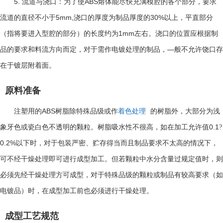
5.
ABS
流道与浇口：为了使
熔体能尽快充满模腔的各个部分，要求
5mm,
30%
流道的直径不小于
浇口的厚度为制品厚度的
以上，平直部分
1mm
（指将要进入型腔的部分）的长度约为
左右。浇口的位置应根据制
—
品的要求和料流方向而定，对于需作电镀处理的制品，
般不允许饶口存
在于镀层附着面。
原料准备
ABS
注塑用的
树脂除特殊品级或作
着色处理
的树脂外，大部分为浅
0.1
象牙色或瓷白色不透明的颗粒。树脂吸水性不很高，如在加工允许值
?
0.2%
以下时，对于包装严密、贮存得当而且制品要求不太高的情况下，
可不经干燥处理即可进行成型加工。但若颗粒中水分含量过规定值时，则
必须先经干燥处理方可成型，对于特殊品级的颗粒或制品有较高要求（如
电镀品）时，在成型加工前也必须进行干燥处理。
成型工艺规范