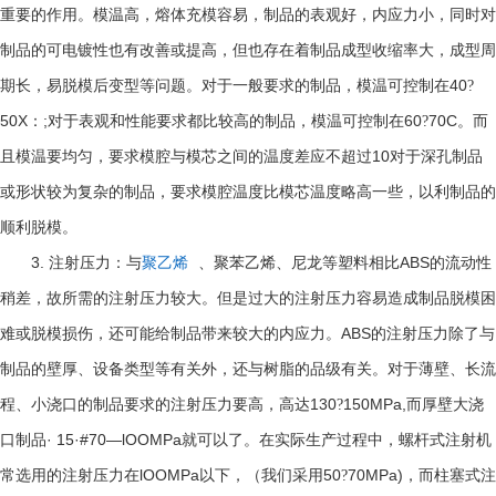
重要的作用。模温高，熔体充模容易，制品的表观好，内应力小，同时对
制品的可电镀性也有改善或提高，但也存在着制品成型收缩率大，成型周
40
期长，易脱模后变型等问题。对于一般要求的制品，模温可控制在
?
50X
;
60
70C
：
对于表观和性能要求都比较高的制品，模温可控制在
?
。而
10
且模温要均匀，要求模腔与模芯之间的温度差应不超过
对于深孔制品
或形状较为复杂的制品，要求模腔温度比模芯温度略高一些，以利制品的
顺利脱模。
3.
ABS
注射压力：与
聚乙烯
、聚苯乙烯、尼龙等塑料相比
的流动性
稍差，故所需的注射压力较大。但是过大的注射压力容易造成制品脱模困
ABS
难或脱模损伤，还可能给制品带来较大的内应力。
的注射压力除了与
制品的壁厚、设备类型等有关外，还与树脂的品级有关。对于薄壁、长流
130
150MPa,
程、小浇口的制品要求的注射压力要高，高达
?
而厚壁大浇
· 15·#70—lOOMPa
口制品
就可以了。在实际生产过程中，螺杆式注射机
lOOMPa
50
70MPa)
常选用的注射压力在
以下，（我们采用
?
，而柱塞式注