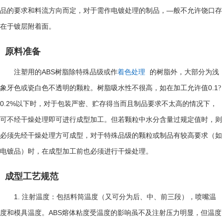
—
品的要求和料流方向而定，对于需作电镀处理的制品，
般不允许饶口存
在于镀层附着面。
原料准备
ABS
注塑用的
树脂除特殊品级或作
着色处理
的树脂外，大部分为浅
0.1
象牙色或瓷白色不透明的颗粒。树脂吸水性不很高，如在加工允许值
?
0.2%
以下时，对于包装严密、贮存得当而且制品要求不太高的情况下，
可不经干燥处理即可进行成型加工。但若颗粒中水分含量过规定值时，则
必须先经干燥处理方可成型，对于特殊品级的颗粒或制品有较高要求（如
电镀品）时，在成型加工前也必须进行干燥处理。
成型工艺规范
1.
注射温度：包括料筒温度（又可分为后、中、前三段），喷嘴温
ABS
度和模具温度。
熔体粘度受温度的影响虽不及注射压力明显，但温度