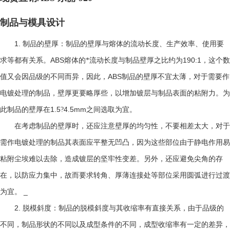
制品与模具设计
1.
制品的壁厚：制品的壁厚与熔体的流动长度、生产效率、使用要
ABS
190:1
求等都有关系。
熔体的*流动长度与制品壁厚之比约为
，这个数
ABS
值又会因品级的不同而异，因此，
制品的壁厚不宜太薄，对于需要作
电镀处理的制品，壁厚更要略厚些，以增加镀层与制品表面的粘附力。为
1.5
4.5mm
此制品的壁厚在
?
之间选取为宜。
在考虑制品的壁厚时，还应注意壁厚的均匀性，不要相差太大，对于
需作电镀处理的制品其表面应平整无凹凸，因为这些部位由于静电作用易
粘附尘埃难以去除，造成镀层的坚牢性变差。另外，还应避免尖角的存
在，以防应力集中，故而要求转角、厚薄连接处等部位采用圆弧进行过渡
_
为宜。
2.
脱模斜度：制品的脱模斜度与其收缩率有直接关系，由于品级的
不同，制品形状的不同以及成型条件的不同，成型收缩率有一定的差异，