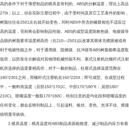
ABS
高的条件下对于薄壁制品的模具是有利的。
的分解温度，理论上高达
270t
：以上，但在实际注塑过程中，由于受时间及其它工艺条件的影响，
2501
ABS
树脂往往在
左右就开始变色，同时
中所含的橡胶相也不适应过
ABS
高的温度，否则将会影响制品性能。
的成型温度除耐热级、电镀级等
210—2501)
品级的树脂要求温度稍高些（在
以改箸其熔体充模困难或有
ABS
利于电镀性能之外，对于通用级、阻燃级、抗冲级等
树脂都希温度取
低些，以防发生分解或对其物理机械性能不利。塞式注射机比螺杆式注射
机所选择的温度要稍高些，对于一般的制品，柱塞式选择温度范围在
180
2301
160
220X
?
之间，而螺杆式注塑机在
?
：即可成型。在成型过程
150
1701C
170
180"€
,
180
中，一般料筒温度（后部
?
、中部
?
：
前部
?
210C)
170
180C
。喷嘴温度一般取
?
，特别注意的是均化段和喷嘴温度的
任何变化，都会反映到制品上，引起溢料、银丝、变色、光泽不佳、熔接
痕明显等疵病。
2.
ABS
模具温度：模具温度对
制品表面粗糙度、减少制品内应力有着