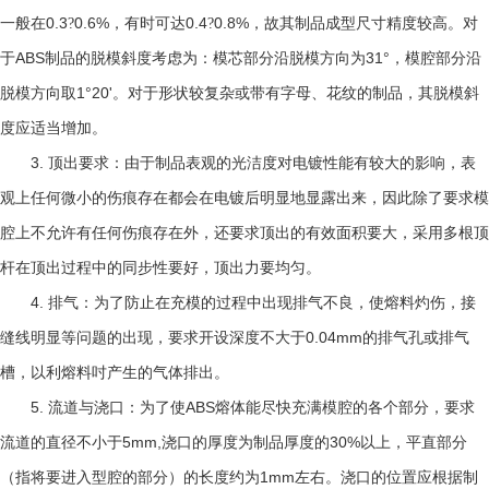
0.3
0.6%
0.4
0.8%
一般在
?
，有时可达
?
，故其制品成型尺寸精度较高。对
ABS
31°
于
制品的脱模斜度考虑为：模芯部分沿脱模方向为
，模腔部分沿
1°20'
脱模方向取
。对于形状较复杂或带有字母、花纹的制品，其脱模斜
度应适当增加。
3.
顶出要求：由于制品表观的光洁度对电镀性能有较大的影响，表
观上任何微小的伤痕存在都会在电镀后明显地显露出来，因此除了要求模
腔上不允许有任何伤痕存在外，还要求顶出的有效面积要大，采用多根顶
杆在顶出过程中的同步性要好，顶出力要均匀。
4.
排气：为了防止在充模的过程中出现排气不良，使熔料灼伤，接
0.04mm
缝线明显等问题的出现，要求开设深度不大于
的排气孔或排气
槽，以利熔料吋产生的气体排出。
5.
ABS
流道与浇口：为了使
熔体能尽快充满模腔的各个部分，要求
5mm,
30%
流道的直径不小于
浇口的厚度为制品厚度的
以上，平直部分
1mm
（指将要进入型腔的部分）的长度约为
左右。浇口的位置应根据制