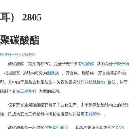
耳） 2805
聚碳酸酯
PC塑料
一般指聚碳酸酯
PC
聚碳酸酯（英文简称
）是分子链中含有
碳酸酯
基的
高分子聚合物
，根据
酯基
的结构可分为
脂肪族
、芳香族、脂肪族－芳香族等多种类
型。其中由于脂肪族和脂肪族－芳香族聚碳酸酯的
机械性能
较低，从而
限制了其在
工程塑料
方面的应用。
仅有芳香族聚碳酸酯获得了工业化生产。由于聚碳酸酯结构上的特殊
性，已成为五大工程塑料中增长速度最快的通用
工程塑料
。
C
O
3
聚碳酸酯是一种强韧的
热塑性树脂
，其名称来源于其内部的