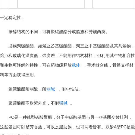
一定稳定性。
按醇结构的不同，可将聚碳酸酯分成脂族和芳族两类。
脂族聚碳酸酯。如聚亚乙基碳酸酯，聚三亚甲基碳酸酯及其共聚物，
熔点和玻璃化温度低，强度差，不能用作结构材料；但利用其生物相容性
和生物可降解的特性，可在药物缓释放
载体
，手术缝合线，骨骼支撑材
料等方面获得应用。
聚碳酸酯耐弱酸，耐
弱碱
，耐中性油。
聚碳酸酯不耐紫外光，不耐
强碱
。
PC
是一种线型碳酸聚酯，分子中碳酸基团与另一些基团交替排列，
A
PC
这些基团可以是芳香族，可以是脂肪族，也可两者皆有。双酚
型
是最