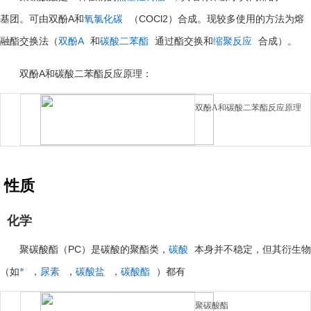
A
COCl2
基团。可由双酚
和
氧氯化碳
（
）合成。现较多使用的方法为熔
A
融酯交换法（
双酚
和
碳酸二苯酯
通过酯交换和
缩聚反应
合成）。
A
双酚
和碳酸二苯酯反应原理：
双酚
A和碳酸二苯酯反应原理
性质
化学
PC
聚碳酸酯（
）是碳酸的聚酯类，
碳酸
本身并不稳定，但其衍生物
（如
*
，
尿素
，
碳酸盐
，
碳酸酯
）都有
聚碳酸酯