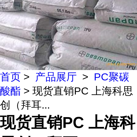
首页
>
产品展厅
>
PC聚碳
酸酯
> 现货直销PC 上海科思
创（拜耳...
现货直销PC 上海科