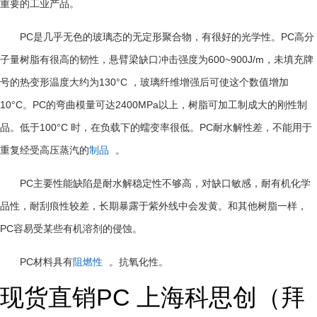
重要的工业产品。
PC
PC
是几乎无色的玻璃态的无定形聚合物，有很好的光学性。
高分
600~900J/m
子量树脂有很高的韧性，悬臂梁缺口冲击强度为
，未填充牌
130°C
号的热变形温度大约为
，玻璃纤维增强后可使这个数值增加
10°C
PC
2400MPa
。
的弯曲模量可达
以上，树脂可加工制成大的刚性制
100°C
PC
品。低于
时，在负载下的蠕变率很低。
耐水解性差，不能用于
重复经受高压蒸汽的
制品
。
PC
主要性能缺陷是耐水解稳定性不够高，对缺口敏感，耐有机化学
品性，耐刮痕性较差，长期暴露于紫外线中会发黄。和其他树脂一样，
PC
容易受某些有机溶剂的侵蚀。
PC
材料具有
阻燃性
。抗氧化性。
现货直销PC 上海科思创（拜