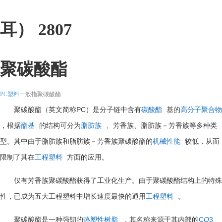
耳） 2807
聚碳酸酯
PC塑料
一般指聚碳酸酯
PC
聚碳酸酯（英文简称
）是分子链中含有
碳酸酯
基的
高分子聚合物
，根据
酯基
的结构可分为
脂肪族
、芳香族、脂肪族－芳香族等多种类
型。其中由于脂肪族和脂肪族－芳香族聚碳酸酯的
机械性能
较低，从而
限制了其在
工程塑料
方面的应用。
仅有芳香族聚碳酸酯获得了工业化生产。由于聚碳酸酯结构上的特殊
性，已成为五大工程塑料中增长速度最快的通用
工程塑料
。
C
O
3
聚碳酸酯是一种强韧的
热塑性树脂
，其名称来源于其内部的