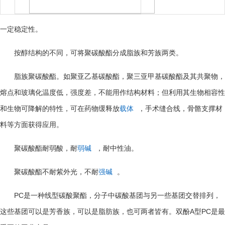
一定稳定性。
按醇结构的不同，可将聚碳酸酯分成脂族和芳族两类。
脂族聚碳酸酯。如聚亚乙基碳酸酯，聚三亚甲基碳酸酯及其共聚物，
熔点和玻璃化温度低，强度差，不能用作结构材料；但利用其生物相容性
和生物可降解的特性，可在药物缓释放
载体
，手术缝合线，骨骼支撑材
料等方面获得应用。
聚碳酸酯耐弱酸，耐
弱碱
，耐中性油。
聚碳酸酯不耐紫外光，不耐
强碱
。
PC
是一种线型碳酸聚酯，分子中碳酸基团与另一些基团交替排列，
A
PC
这些基团可以是芳香族，可以是脂肪族，也可两者皆有。双酚
型
是最