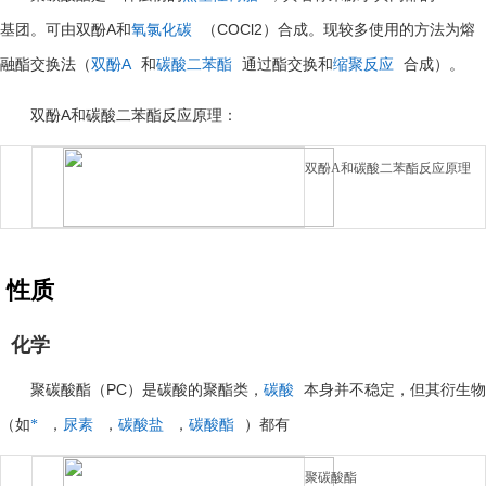
A
COCl2
基团。可由双酚
和
氧氯化碳
（
）合成。现较多使用的方法为熔
A
融酯交换法（
双酚
和
碳酸二苯酯
通过酯交换和
缩聚反应
合成）。
A
双酚
和碳酸二苯酯反应原理：
双酚
A和碳酸二苯酯反应原理
性质
化学
PC
聚碳酸酯（
）是碳酸的聚酯类，
碳酸
本身并不稳定，但其衍生物
（如
*
，
尿素
，
碳酸盐
，
碳酸酯
）都有
聚碳酸酯