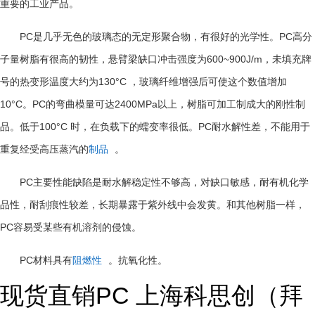
重要的工业产品。
PC
PC
是几乎无色的玻璃态的无定形聚合物，有很好的光学性。
高分
600~900J/m
子量树脂有很高的韧性，悬臂梁缺口冲击强度为
，未填充牌
130°C
号的热变形温度大约为
，玻璃纤维增强后可使这个数值增加
10°C
PC
2400MPa
。
的弯曲模量可达
以上，树脂可加工制成大的刚性制
100°C
PC
品。低于
时，在负载下的蠕变率很低。
耐水解性差，不能用于
重复经受高压蒸汽的
制品
。
PC
主要性能缺陷是耐水解稳定性不够高，对缺口敏感，耐有机化学
品性，耐刮痕性较差，长期暴露于紫外线中会发黄。和其他树脂一样，
PC
容易受某些有机溶剂的侵蚀。
PC
材料具有
阻燃性
。抗氧化性。
现货直销PC 上海科思创（拜