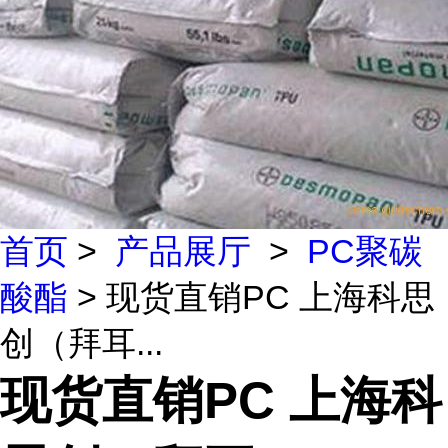
首页
>
产品展厅
>
PC聚碳
酸酯
> 现货直销PC 上海科思
创（拜耳...
现货直销PC 上海科