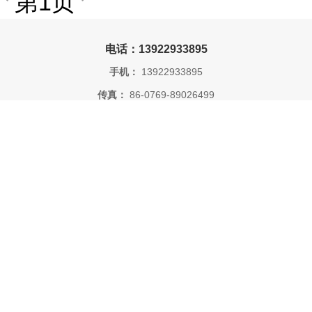
第1页
电话：13922933895
手机：
13922933895
传真：
86-0769-89026499
邮箱：
296504373@qq.com
公司地址：
东莞市樟木头镇先威路68号
版权所有 © 东莞市晟华塑胶原料有限公司
XML
技术支持：
盖德化工网
食品商务网
公司首页
公司介绍
公司动态
产品展厅
证书荣誉
联系方式